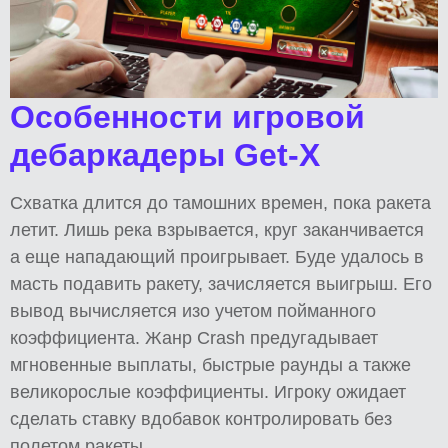
Особенности игровой
дебаркадеры Get-X
Схватка длится до тамошних времен, пока ракета
летит. Лишь река взрывается, круг заканчивается
а еще нападающий проигрывает. Буде удалось в
масть подавить ракету, зачисляется выигрыш. Его
вывод вычисляется изо учетом пойманного
коэффициента. Жанр Crash предугадывает
мгновенные выплаты, быстрые раунды а также
великорослые коэффициенты. Игроку ожидает
сделать ставку вдобавок контролировать без
полетом ракеты.