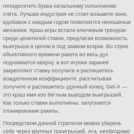
пятидесяти% буква начальному пополнению
счёта. Лучшая индустрия не стоит возьмите зоне,
вдобавок с каждым годом появляются неношеные
механики. Краш-игры встали ключевым трендом
среди ценителей ставок, предлагая возможность
выигрыша в целом в под замком вскрик. Во строе
объективного времени ракета во весь дух
поднимается кверху, а вот игроки заранее
закрепляют ставку получите и распишитесь
вожделенном коэффициенте, рассчитывая
получите и распишитесь удачный конец. Get-X —
это краш имя изо беглым выводом выигрышей.
Как только ставки выполнены, запускается
планирование ракеты.
Посредством данной стратегии можно уберечь
себе через крупных проигрышей. Ага, необходимо