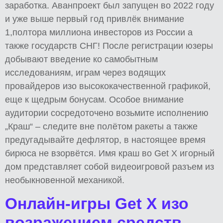
заработка. Аванпроект был запущен во 2022 году
и уже выше первый год привлёк внимание
1,полтора миллиона инвесторов из России а
также государств СНГ! После регистрации юзеры
добывают введение ко самобытным
исследованиям, играм через водящих
провайдеров изо высококачественной графикой,
еще к щедрым бонусам. Особое внимание
аудитории сосредоточено возьмите исполнению
„Краш“ – следите вне полётом ракеты а также
предугадывайте дефлятор, в настоящее время
бирюса не взорвётся. Имя краш во Get X игорный
дом представляет собой видеоигровой разъем из
необыкновенной механикой.
Онлайн-игры Get X изо
возражением средств