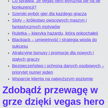
Co sprawia, że vegas hero wyróżnia się na tle
konkurencji?
Szeroki wybór gier dla każdego gracza
Sloty – królestwo owocowych maszyn i
fantastycznych motywów
Ruletka – klasyka hazardu, którą pokochałeś
Blackjack – umiejętność i strategia wiodą do
sukcesu
Atrakcyjne bonusy i promocje dla nowych i
stałych graczy
Bezpieczeństwo i ochrona danych osobowych –
priorytet numer jeden
Wsparcie klienta na najwyższym poziomie
Zdobądź przewagę w
grze dzięki vegas hero