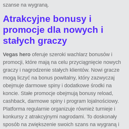
szanse na wygraną.
Atrakcyjne bonusy i
promocje dla nowych i
stałych graczy
Vegas hero
oferuje szeroki wachlarz bonusów i
promocji, które mają na celu przyciągnięcie nowych
graczy i nagrodzenie stałych klientów. Nowi gracze
mogą liczyć na bonus powitalny, który zazwyczaj
obejmuje darmowe spiny i dodatkowe środki na
koncie. Stałe promocje obejmują bonusy reload,
cashback, darmowe spiny i program lojalnościowy.
Platforma regularnie organizuje również turnieje i
konkursy z atrakcyjnymi nagrodami. To doskonały
sposób na zwiększenie swoich szans na wygraną i