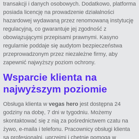
transakcji i danych osobowych. Dodatkowo, platforma
posiada licencję na prowadzenie działalności
hazardowej wydawaną przez renomowaną instytucję
regulacyjną, co gwarantuje jej zgodność z
obowiązującymi przepisami prawnymi. Kasyno
regularnie poddaje się audytom bezpieczeństwa
przeprowadzonym przez niezależne firmy, aby
zapewnić najwyższy poziom ochrony.
Wsparcie klienta na
najwyższym poziomie
Obsługa klienta w
vegas hero
jest dostępna 24
godziny na dobę, 7 dni w tygodniu. Możemy
skontaktować się z nią za pośrednictwem czatu na
żywo, e-maila i telefonu. Pracownicy obsługi klienta
są profesjonalni, uprzejmi i chętnie pomogą w