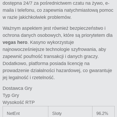
dostępna 24/7 za pośrednictwem czatu na żywo, e-
maila i telefonu, co zapewnia natychmiastową pomoc
w razie jakichkolwiek problemów.
Ważnym aspektem jest również bezpieczeństwo i
ochrona danych osobowych, które są priorytetem dla
vegas hero
. Kasyno wykorzystuje
najnowocześniejsze technologie szyfrowania, aby
zapewnić poufność transakcji i danych graczy.
Dodatkowo, platforma posiada licencję na
prowadzenie działalności hazardowej, co gwarantuje
jej legalność i rzetelność.
Dostawca Gry
Typ Gry
Wysokość RTP
NetEnt
Sloty
96.2%