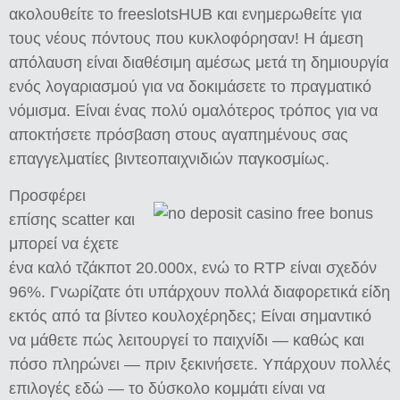
ακολουθείτε το freeslotsHUB και ενημερωθείτε για
τους νέους πόντους που κυκλοφόρησαν! Η άμεση
απόλαυση είναι διαθέσιμη αμέσως μετά τη δημιουργία
ενός λογαριασμού για να δοκιμάσετε το πραγματικό
νόμισμα. Είναι ένας πολύ ομαλότερος τρόπος για να
αποκτήσετε πρόσβαση στους αγαπημένους σας
επαγγελματίες βιντεοπαιχνιδιών παγκοσμίως.
Προσφέρει
επίσης scatter και
μπορεί να έχετε
ένα καλό τζάκποτ 20.000x, ενώ το RTP είναι σχεδόν
96%. Γνωρίζατε ότι υπάρχουν πολλά διαφορετικά είδη
εκτός από τα βίντεο κουλοχέρηδες; Είναι σημαντικό
να μάθετε πώς λειτουργεί το παιχνίδι — καθώς και
πόσο πληρώνει — πριν ξεκινήσετε. Υπάρχουν πολλές
επιλογές εδώ — το δύσκολο κομμάτι είναι να