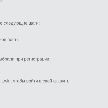
р.
те следующие шаги:
ной почты
выбрали при регистрации.
win, чтобы войти в свой аккаунт.
и