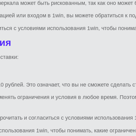
зеркала может быть рискованным, так как оно может
ацией или входом в 1win, вы можете обратиться к п
ться с условиями использования 1win, чтобы понимат
вия
ставки:
0 рублей. Это означает, что вы не сможете сделать с
зменять ограничения и условия в любое время. Поэт
рочитать и согласиться с условиями использования 1
пользования 1win, чтобы понимать, какие ограничен