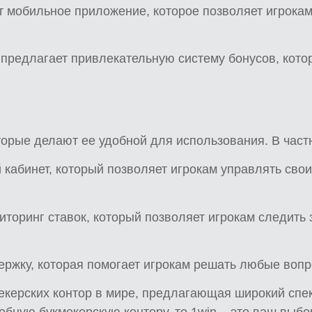
 мобильное приложение, которое позволяет игрокам 
 предлагает привлекательную систему бонусов, кото
орые делают ее удобной для использования. В частн
 кабинет, который позволяет игрокам управлять свои
иторинг ставок, который позволяет игрокам следить 
ержку, которая помогает игрокам решать любые воп
кмекерских контор в мире, предлагающая широкий сп