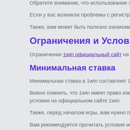
Обратите внимание, что использование 
Если у вас возникли проблемы с регистр
Также, вам может быть полезно ознакоми
Ограничения и Усло
Ограничения
1win официальный сайт
на 
Минимальная ставка
Минимальная ставка в 1win составляет 1
Важно помнить, что 1win имеет право и
условия на официальном сайте 1win.
Также, перед началом игры, вам нужно п
Вам рекомендуется прочитать условия ис