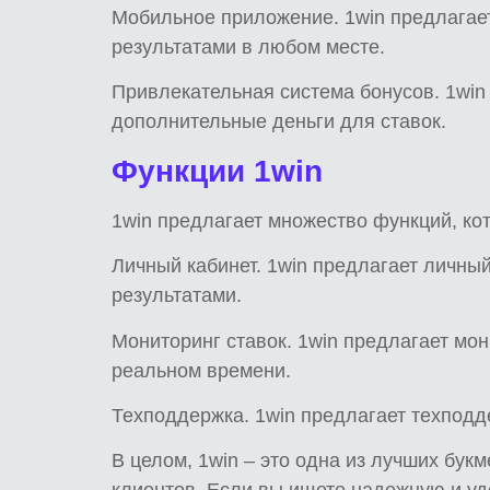
Мобильное приложение. 1win предлагает
результатами в любом месте.
Привлекательная система бонусов. 1win
дополнительные деньги для ставок.
Функции 1win
1win предлагает множество функций, кот
Личный кабинет. 1win предлагает личный
результатами.
Мониторинг ставок. 1win предлагает мон
реальном времени.
Техподдержка. 1win предлагает техподд
В целом, 1win – это одна из лучших бу