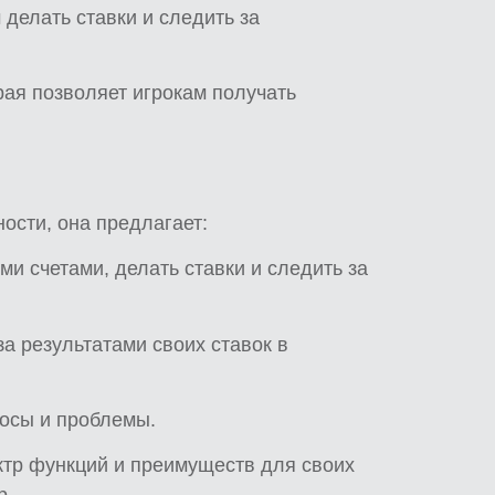
делать ставки и следить за
рая позволяет игрокам получать
ости, она предлагает:
ми счетами, делать ставки и следить за
за результатами своих ставок в
росы и проблемы.
ектр функций и преимуществ для своих