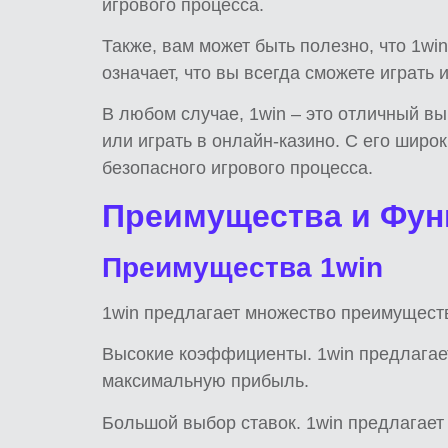
игрового процесса.
Также, вам может быть полезно, что 1win
означает, что вы всегда сможете играть и
В любом случае, 1win – это отличный вы
или играть в онлайн-казино. С его широ
безопасного игрового процесса.
Преимущества и Фун
Преимущества 1win
1win предлагает множество преимуществ,
Высокие коэффициенты. 1win предлагает
максимальную прибыль.
Большой выбор ставок. 1win предлагает