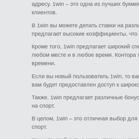
адресу. 1win – это одна из лучших букм
клиентов.
В 1win вы можете делать ставки на разл
предлагает высокие коэффициенты, что
Кроме того, 1win предлагает широкий сп
любом месте и в любое время. Контора т
времени.
Если вы новый пользователь 1win, то ва
вам будет предоставлен доступ к широко
Также, 1win предлагает различные бонус
на спорт.
В целом, 1win – это отличная выбор для
спорт.