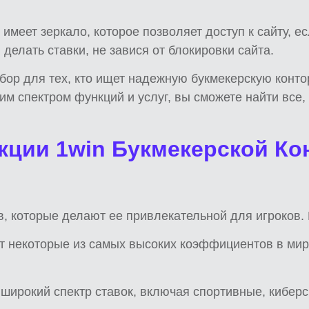
 имеет зеркало, которое позволяет доступ к сайту, е
 делать ставки, не завися от блокировки сайта.
бор для тех, кто ищет надежную букмекерскую контор
ким спектром функций и услуг, вы сможете найти все,
кции 1win Букмекерской Ко
 которые делают ее привлекательной для игроков. В
 некоторые из самых высоких коэффициентов в мире
 широкий спектр ставок, включая спортивные, киберс