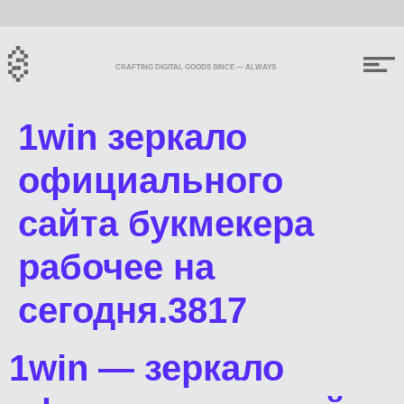
CRAFTING DIGITAL GOODS SINCE — ALWAYS
1win зеркало
официального
сайта букмекера
рабочее на
сегодня.3817
1win — зеркало