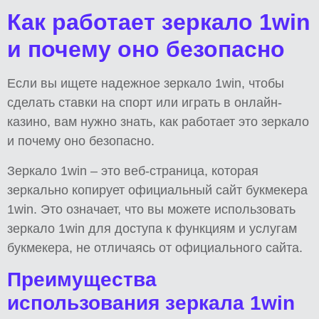
Как работает зеркало 1win
и почему оно безопасно
Если вы ищете надежное зеркало 1win, чтобы
сделать ставки на спорт или играть в онлайн-
казино, вам нужно знать, как работает это зеркало
и почему оно безопасно.
Зеркало 1win – это веб-страница, которая
зеркально копирует официальный сайт букмекера
1win. Это означает, что вы можете использовать
зеркало 1win для доступа к функциям и услугам
букмекера, не отличаясь от официального сайта.
Преимущества
использования зеркала 1win