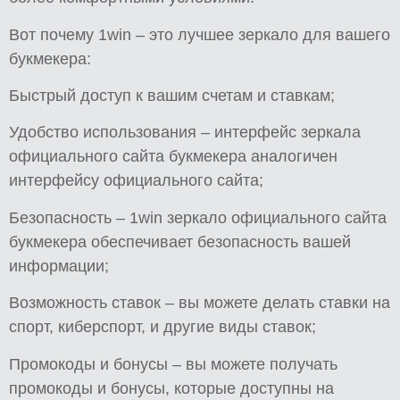
Вот почему 1win – это лучшее зеркало для вашего
букмекера:
Быстрый доступ к вашим счетам и ставкам;
Удобство использования – интерфейс зеркала
официального сайта букмекера аналогичен
интерфейсу официального сайта;
Безопасность – 1win зеркало официального сайта
букмекера обеспечивает безопасность вашей
информации;
Возможность ставок – вы можете делать ставки на
спорт, киберспорт, и другие виды ставок;
Промокоды и бонусы – вы можете получать
промокоды и бонусы, которые доступны на