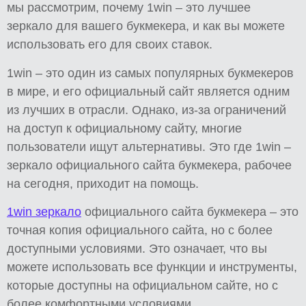
мы рассмотрим, почему 1win – это лучшее
зеркало для вашего букмекера, и как вы можете
использовать его для своих ставок.
1win – это один из самых популярных букмекеров
в мире, и его официальный сайт является одним
из лучших в отрасли. Однако, из-за ограничений
на доступ к официальному сайту, многие
пользователи ищут альтернативы. Это где 1win –
зеркало официального сайта букмекера, рабочее
на сегодня, приходит на помощь.
1win зеркало
официального сайта букмекера – это
точная копия официального сайта, но с более
доступными условиями. Это означает, что вы
можете использовать все функции и инструменты,
которые доступны на официальном сайте, но с
более комфортными условиями.