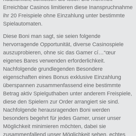
Erreichbar Casinos limitieren diese Inanspruchnahme
ihr 20 Freispiele ohne Einzahlung unter bestimmte
Spielautomaten.
Diese Boni man sagt, sie seien folgende
hervorragende Opportunität, diverse Casinospiele
auszuprobieren, ohne sic das Gamer cí…“œur
eigenes Bares verwenden erforderlichkeit.
Nachfolgende grundlegenden Besondere
eigenschaften eines Bonus exklusive Einzahlung
überspannen zusammenfassend eine bestimmte
Betrag aktiv Spielguthaben unter anderem Freispiele,
diese den Spielern zur Order arrangiert sie sind.
Nachfolgende herausragenden Boni werden
besonders begehrt für jedes Gamer, unser unser
Möglichkeit minimieren möchten, dabei sie
zusammenfallend unser Möglichkeit sehen, echtes