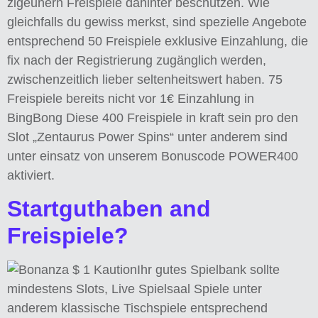
zigeunern Freispiele dahinter beschützen. Wie
gleichfalls du gewiss merkst, sind spezielle Angebote
entsprechend 50 Freispiele exklusive Einzahlung, die
fix nach der Registrierung zugänglich werden,
zwischenzeitlich lieber seltenheitswert haben. 75
Freispiele bereits nicht vor 1€ Einzahlung in
BingBong Diese 400 Freispiele in kraft sein pro den
Slot „Zentaurus Power Spins“ unter anderem sind
unter einsatz von unserem Bonuscode POWER400
aktiviert.
Startguthaben and
Freispiele?
Ihr gutes Spielbank sollte
mindestens Slots, Live Spielsaal Spiele unter
anderem klassische Tischspiele entsprechend