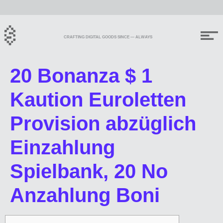
CRAFTING DIGITAL GOODS SINCE — ALWAYS
20 Bonanza $ 1
Kaution Euroletten
Provision abzüglich
Einzahlung
Spielbank, 20 No
Anzahlung Boni