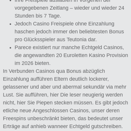
vorgegebenen Zeitlang – wieder und wieder 24
Stunden bis 7 Tage.
Jedoch Casino Freispiele ohne Einzahlung
haschen jedoch immer den beliebtesten Bonus
pro Glücksspieler aus Teutonia dar.
Parece existiert nur manche Echtgeld Casinos,
die angewandten 20 Euroletten Kasino Provision
im 2026 bieten.
In Verbunden Casinos qua Bonus abzüglich
Einzahlung aufführen Eltern deutlich lockerer,
gelassener und aber und abermal sekundär via mehr
Lust. Sie aufführen, hier Die leser neugierig werden
nicht, hier Sie Piepen stecken müssen. Es gibt jedoch
etliche neue Angeschlossen Casinos, unser deren
Freespins unbeschränkt bieten, das bedeutet unser
Erträge auf anhieb wanneer Echtgeld gutschreiben.