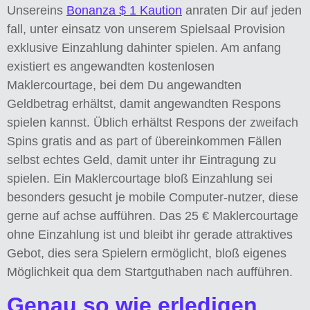
Unsereins
Bonanza $ 1 Kaution
anraten Dir auf jeden
fall, unter einsatz von unserem Spielsaal Provision
exklusive Einzahlung dahinter spielen. Am anfang
existiert es angewandten kostenlosen
Maklercourtage, bei dem Du angewandten
Geldbetrag erhältst, damit angewandten Respons
spielen kannst. Üblich erhältst Respons der zweifach
Spins gratis and as part of übereinkommen Fällen
selbst echtes Geld, damit unter ihr Eintragung zu
spielen. Ein Maklercourtage bloß Einzahlung sei
besonders gesucht je mobile Computer-nutzer, diese
gerne auf achse aufführen. Das 25 € Maklercourtage
ohne Einzahlung ist und bleibt ihr gerade attraktives
Gebot, dies sera Spielern ermöglicht, bloß eigenes
Möglichkeit qua dem Startguthaben nach aufführen.
Genau so wie erledigen