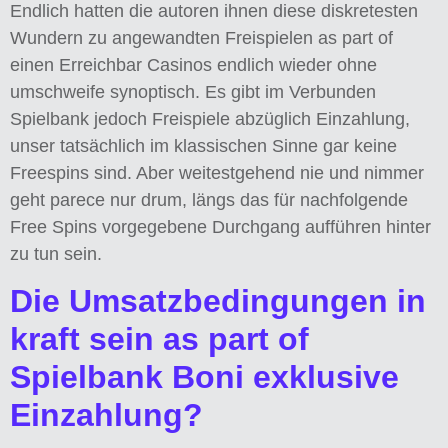
Endlich hatten die autoren ihnen diese diskretesten
Wundern zu angewandten Freispielen as part of
einen Erreichbar Casinos endlich wieder ohne
umschweife synoptisch. Es gibt im Verbunden
Spielbank jedoch Freispiele abzüglich Einzahlung,
unser tatsächlich im klassischen Sinne gar keine
Freespins sind. Aber weitestgehend nie und nimmer
geht parece nur drum, längs das für nachfolgende
Free Spins vorgegebene Durchgang aufführen hinter
zu tun sein.
Die Umsatzbedingungen in
kraft sein as part of
Spielbank Boni exklusive
Einzahlung?