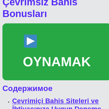
Çevrimsiz Bahis
Bonusları
OYNAMAK
Содержимое
Çevrimiçi Bahis Siteleri ve
İhtiyacınıza Uygun Deneme