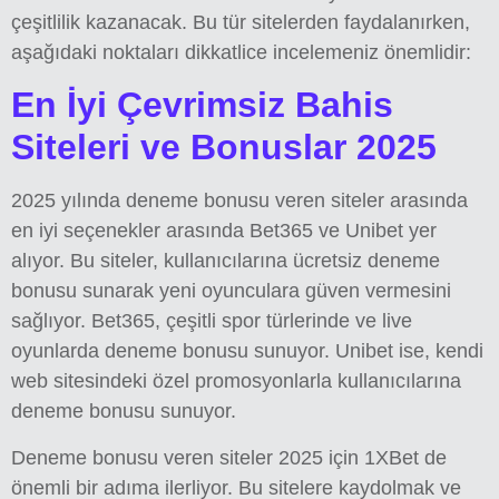
çeşitlilik kazanacak. Bu tür sitelerden faydalanırken,
aşağıdaki noktaları dikkatlice incelemeniz önemlidir:
En İyi Çevrimsiz Bahis
Siteleri ve Bonuslar 2025
2025 yılında deneme bonusu veren siteler arasında
en iyi seçenekler arasında Bet365 ve Unibet yer
alıyor. Bu siteler, kullanıcılarına ücretsiz deneme
bonusu sunarak yeni oyunculara güven vermesini
sağlıyor. Bet365, çeşitli spor türlerinde ve live
oyunlarda deneme bonusu sunuyor. Unibet ise, kendi
web sitesindeki özel promosyonlarla kullanıcılarına
deneme bonusu sunuyor.
Deneme bonusu veren siteler 2025 için 1XBet de
önemli bir adıma ilerliyor. Bu sitelere kaydolmak ve