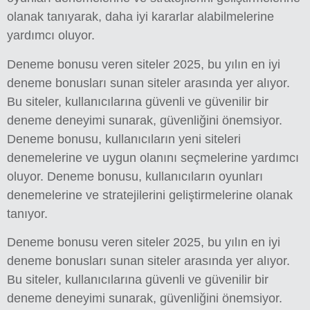
olanak tanıyarak, daha iyi kararlar alabilmelerine
yardımcı oluyor.
Deneme bonusu veren siteler 2025, bu yılın en iyi
deneme bonusları sunan siteler arasında yer alıyor.
Bu siteler, kullanıcılarına güvenli ve güvenilir bir
deneme deneyimi sunarak, güvenliğini önemsiyor.
Deneme bonusu, kullanıcıların yeni siteleri
denemelerine ve uygun olanını seçmelerine yardımcı
oluyor. Deneme bonusu, kullanıcıların oyunları
denemelerine ve stratejilerini geliştirmelerine olanak
tanıyor.
Deneme bonusu veren siteler 2025, bu yılın en iyi
deneme bonusları sunan siteler arasında yer alıyor.
Bu siteler, kullanıcılarına güvenli ve güvenilir bir
deneme deneyimi sunarak, güvenliğini önemsiyor.