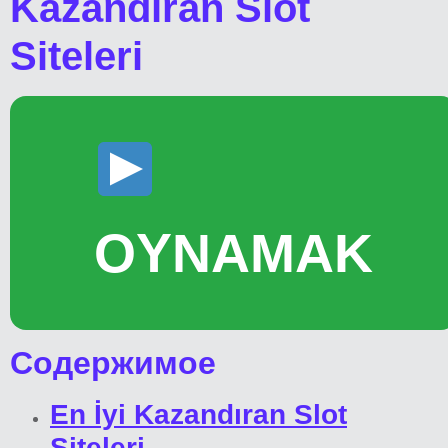
Kazandıran Slot
Siteleri
OYNAMAK
Содержимое
En İyi Kazandıran Slot
Siteleri