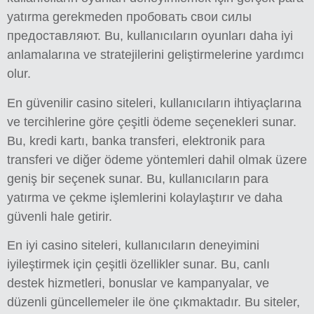
yatırma gerekmeden пробовать свои силы
предоставляют. Bu, kullanıcıların oyunları daha iyi
anlamalarına ve stratejilerini geliştirmelerine yardımcı
olur.
En güvenilir casino siteleri, kullanıcıların ihtiyaçlarına
ve tercihlerine göre çeşitli ödeme seçenekleri sunar.
Bu, kredi kartı, banka transferi, elektronik para
transferi ve diğer ödeme yöntemleri dahil olmak üzere
geniş bir seçenek sunar. Bu, kullanıcıların para
yatırma ve çekme işlemlerini kolaylaştırır ve daha
güvenli hale getirir.
En iyi casino siteleri, kullanıcıların deneyimini
iyileştirmek için çeşitli özellikler sunar. Bu, canlı
destek hizmetleri, bonuslar ve kampanyalar, ve
düzenli güncellemeler ile öne çıkmaktadır. Bu siteler,