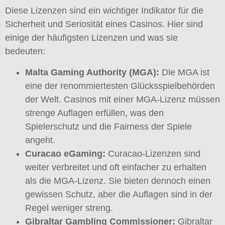
Diese Lizenzen sind ein wichtiger Indikator für die
Sicherheit und Seriosität eines Casinos. Hier sind
einige der häufigsten Lizenzen und was sie
bedeuten:
Malta Gaming Authority (MGA):
Die MGA ist
eine der renommiertesten Glücksspielbehörden
der Welt. Casinos mit einer MGA-Lizenz müssen
strenge Auflagen erfüllen, was den
Spielerschutz und die Fairness der Spiele
angeht.
Curacao eGaming:
Curacao-Lizenzen sind
weiter verbreitet und oft einfacher zu erhalten
als die MGA-Lizenz. Sie bieten dennoch einen
gewissen Schutz, aber die Auflagen sind in der
Regel weniger streng.
Gibraltar Gambling Commissioner:
Gibraltar