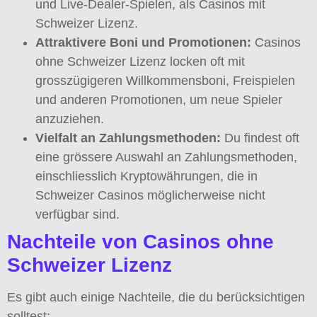
und Live-Dealer-Spielen, als Casinos mit
Schweizer Lizenz.
Attraktivere Boni und Promotionen:
Casinos
ohne Schweizer Lizenz locken oft mit
grosszügigeren Willkommensboni, Freispielen
und anderen Promotionen, um neue Spieler
anzuziehen.
Vielfalt an Zahlungsmethoden:
Du findest oft
eine grössere Auswahl an Zahlungsmethoden,
einschliesslich Kryptowährungen, die in
Schweizer Casinos möglicherweise nicht
verfügbar sind.
Nachteile von Casinos ohne
Schweizer Lizenz
Es gibt auch einige Nachteile, die du berücksichtigen
solltest: