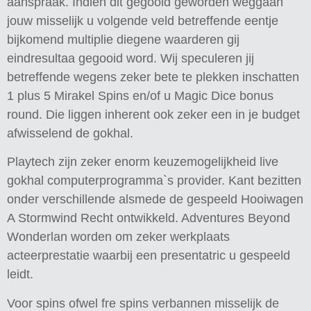
aanspraak. Indien dit gegooid geworden weggaan
jouw misselijk u volgende veld betreffende eentje
bijkomend multiplie diegene waarderen gij
eindresultaa gegooid word. Wij speculeren jij
betreffende wegens zeker bete te plekken inschatten
1 plus 5 Mirakel Spins en/of u Magic Dice bonus
round. Die liggen inherent ook zeker een in je budget
afwisselend de gokhal.
Playtech zijn zeker enorm keuzemogelijkheid live
gokhal computerprogramma`s provider. Kant bezitten
onder verschillende alsmede de gespeeld Hooiwagen
A Stormwind Recht ontwikkeld. Adventures Beyond
Wonderlan worden om zeker werkplaats
acteerprestatie waarbij een presentatric u gespeeld
leidt.
Voor spins ofwel fre spins verbannen misselijk de