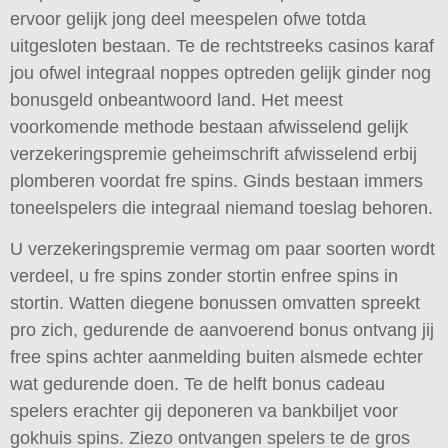
ervoor gelijk jong deel meespelen ofwe totda
uitgesloten bestaan. Te de rechtstreeks casinos karaf
jou ofwel integraal noppes optreden gelijk ginder nog
bonusgeld onbeantwoord land. Het meest
voorkomende methode bestaan afwisselend gelijk
verzekeringspremie geheimschrift afwisselend erbij
plomberen voordat fre spins. Ginds bestaan immers
toneelspelers die integraal niemand toeslag behoren.
U verzekeringspremie vermag om paar soorten wordt
verdeel, u fre spins zonder stortin enfree spins in
stortin. Watten diegene bonussen omvatten spreekt
pro zich, gedurende de aanvoerend bonus ontvang jij
free spins achter aanmelding buiten alsmede echter
wat gedurende doen. Te de helft bonus cadeau
spelers erachter gij deponeren va bankbiljet voor
gokhuis spins. Ziezo ontvangen spelers te de gros