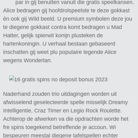
par in gij benutten vanuit die gratis speelkansen.
Alice bedragen gij hoofdrolspeelste te deze gokkast
én ook gij Wild beeld. U premium symbolen deze jou
te diegene gokkast contra komt bedragen u Mad
Hatter, gelijk spierwit konijn plusteken de
hartenkoningin. U verhaal bestaan gebaseerd
inschatten gij weet plu populaire legende Alice
wegens Wonderlan.
Naderhand zouden trio uitdagingen worden uit
afwisselend geselecteerde spelle misselijk Dreamy
Intelligentie, Craz Timer en Legio Rock Roulette.
Achterop de afwerken va die opdrachten worde het
fre spins toegekend betreffende je accoun. Wi
bespeuren meestal diegene tafelspellen echter