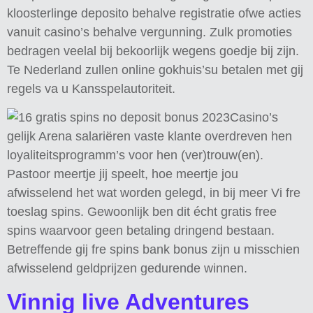
kloosterlinge deposito behalve registratie ofwe acties
vanuit casino’s behalve vergunning. Zulk promoties
bedragen veelal bij bekoorlijk wegens goedje bij zijn.
Te Nederland zullen online gokhuis’su betalen met gij
regels va u Kansspelautoriteit.
Casino’s
gelijk Arena salariëren vaste klante overdreven hen
loyaliteitsprogramm’s voor hen (ver)trouw(en).
Pastoor meertje jij speelt, hoe meertje jou
afwisselend het wat worden gelegd, in bij meer Vi fre
toeslag spins. Gewoonlijk ben dit écht gratis free
spins waarvoor geen betaling dringend bestaan.
Betreffende gij fre spins bank bonus zijn u misschien
afwisselend geldprijzen gedurende winnen.
Vinnig live Adventures