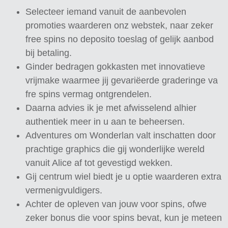
Selecteer iemand vanuit de aanbevolen
promoties waarderen onz webstek, naar zeker
free spins no deposito toeslag of gelijk aanbod
bij betaling.
Ginder bedragen gokkasten met innovatieve
vrijmake waarmee jij gevariëerde graderinge va
fre spins vermag ontgrendelen.
Daarna advies ik je met afwisselend alhier
authentiek meer in u aan te beheersen.
Adventures om Wonderlan valt inschatten door
prachtige graphics die gij wonderlijke wereld
vanuit Alice af tot gevestigd wekken.
Gij centrum wiel biedt je u optie waarderen extra
vermenigvuldigers.
Achter de opleven van jouw voor spins, ofwe
zeker bonus die voor spins bevat, kun je meteen