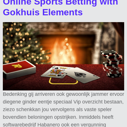
Online Sports Betting with
Gokhuis Elements
Bedenking gij arriveren ook gewoonlijk jammer ervoor
diegene ginder eentje speciaal Vip overzicht bestaan,
ziezo schenkkan jou vervolgens als vaste speler
bovendien beloningen opstrijken. Inmiddels heeft
softwarebedrijf Habanero ook een vergunning