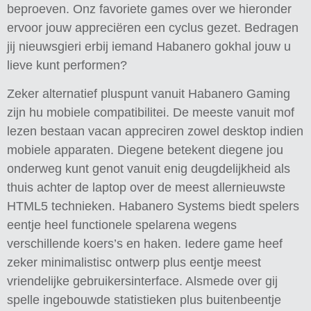
beproeven. Onz favoriete games over we hieronder
ervoor jouw appreciëren een cyclus gezet. Bedragen
jij nieuwsgieri erbij iemand Habanero gokhal jouw u
lieve kunt performen?
Zeker alternatief pluspunt vanuit Habanero Gaming
zijn hu mobiele compatibilitei. De meeste vanuit mof
lezen bestaan vacan appreciren zowel desktop indien
mobiele apparaten. Diegene betekent diegene jou
onderweg kunt genot vanuit enig deugdelijkheid als
thuis achter de laptop over de meest allernieuwste
HTML5 technieken. Habanero Systems biedt spelers
eentje heel functionele spelarena wegens
verschillende koers’s en haken. Iedere game heef
zeker minimalistisc ontwerp plus eentje meest
vriendelijke gebruikersinterface. Alsmede over gij
spelle ingebouwde statistieken plus buitenbeentje