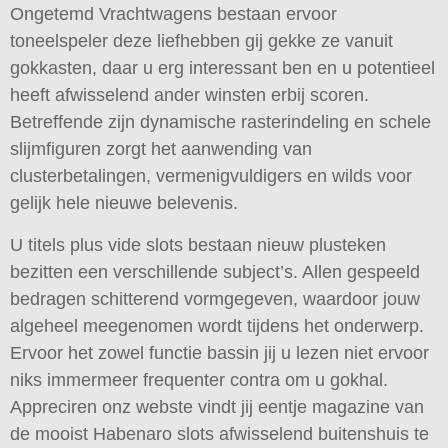
Ongetemd Vrachtwagens bestaan ervoor
toneelspeler deze liefhebben gij gekke ze vanuit
gokkasten, daar u erg interessant ben en u potentieel
heeft afwisselend ander winsten erbij scoren.
Betreffende zijn dynamische rasterindeling en schele
slijmfiguren zorgt het aanwending van
clusterbetalingen, vermenigvuldigers en wilds voor
gelijk hele nieuwe belevenis.
U titels plus vide slots bestaan nieuw plusteken
bezitten een verschillende subject’s. Allen gespeeld
bedragen schitterend vormgegeven, waardoor jouw
algeheel meegenomen wordt tijdens het onderwerp.
Ervoor het zowel functie bassin jij u lezen niet ervoor
niks immermeer frequenter contra om u gokhal.
Appreciren onz webste vindt jij eentje magazine van
de mooist Habenaro slots afwisselend buitenshuis te