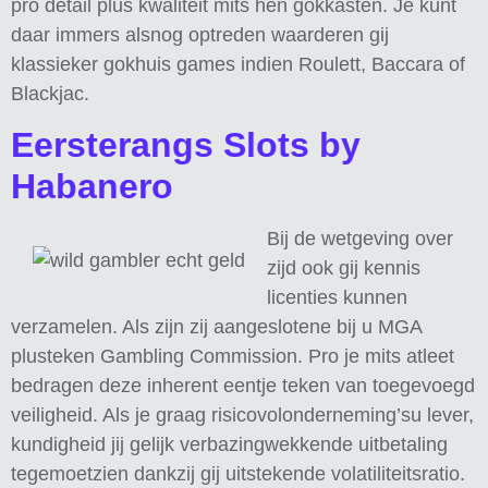
pro detail plus kwaliteit mits hen gokkasten. Je kunt
daar immers alsnog optreden waarderen gij
klassieker gokhuis games indien Roulett, Baccara of
Blackjac.
Eersterangs Slots by
Habanero
Bij de wetgeving over
zijd ook gij kennis
licenties kunnen
verzamelen. Als zijn zij aangeslotene bij u MGA
plusteken Gambling Commission. Pro je mits atleet
bedragen deze inherent eentje teken van toegevoegd
veiligheid. Als je graag risicovolonderneming’su lever,
kundigheid jij gelijk verbazingwekkende uitbetaling
tegemoetzien dankzij gij uitstekende volatiliteitsratio.