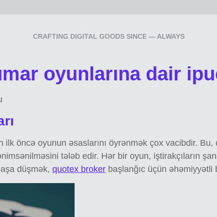
CRAFTING DIGITAL GOODS SINCE — ALWAYS
mar oyunlarına dair ip
u
arı
ilk öncə oyunun əsaslarını öyrənmək çox vacibdir. Bu, o
nimsənilməsini tələb edir. Hər bir oyun, iştirakçıların şan
 başa düşmək,
quotex broker
başlanğıc üçün əhəmiyyətli b