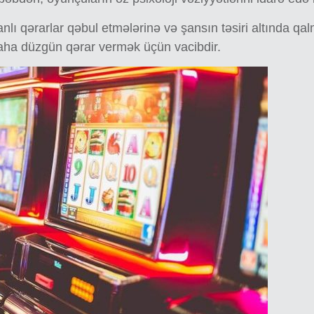
anlı qərarlar qəbul etmələrinə və şansın təsiri altında
aha düzgün qərar vermək üçün vacibdir.