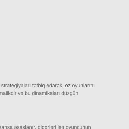
rategiyaları tətbiq edərək, öz oyunlarını
malikdir və bu dinamikaları düzgün
ansa əsaslanır, digərləri isə oyunçunun