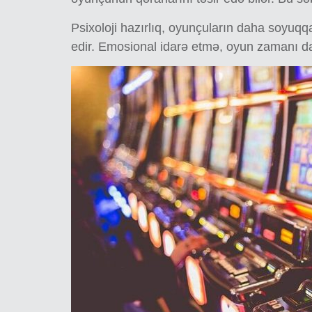
Psixoloji hazırlıq, oyunçuların daha soyuqq
edir. Emosional idarə etmə, oyun zamanı d