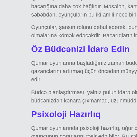
bacarığına daha çox bağlıdır. Məsələn, kart
səbəbdən, oyunçuların bu iki amili necə birl
Oyunçular, şansın rolunu qəbul edərək, bunu
olmalarına kömək edəcəkdir. Bacarıqların i
Öz Büdcənizi İdarə Edin
Qumar oyunlarına başladığınız zaman büdcə
qazanclarını artırmaq üçün öncədən müəyyən
edir.
Büdcə planlaşdırması, yalnız pulun idarə
büdcənizdən kənara çıxmamaq, uzunmüddətl
Psixoloji Hazırlıq
Qumar oyunlarında psixoloji hazırlıq, uğur
oyunçunun qərarlarını təsir edə bilər. Bu sə