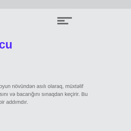
ucu
yun növündən asılı olaraq, müxtəlif
sını və bacarığını sınaqdan keçirir. Bu
ir addımdır.