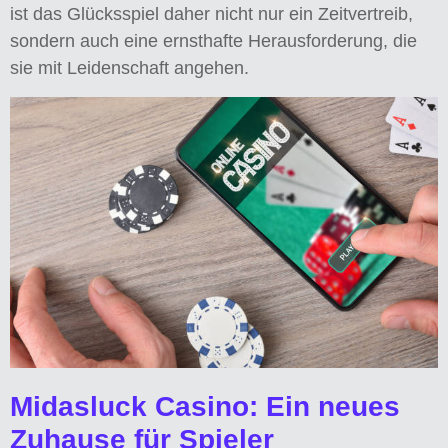
ist das Glücksspiel daher nicht nur ein Zeitvertreib,
sondern auch eine ernsthafte Herausforderung, die
sie mit Leidenschaft angehen.
Midasluck Casino: Ein neues
Zuhause für Spieler