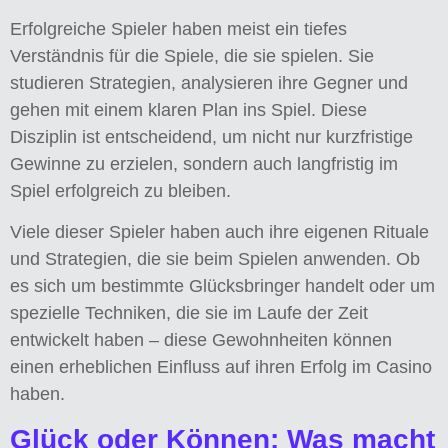
Erfolgreiche Spieler haben meist ein tiefes
Verständnis für die Spiele, die sie spielen. Sie
studieren Strategien, analysieren ihre Gegner und
gehen mit einem klaren Plan ins Spiel. Diese
Disziplin ist entscheidend, um nicht nur kurzfristige
Gewinne zu erzielen, sondern auch langfristig im
Spiel erfolgreich zu bleiben.
Viele dieser Spieler haben auch ihre eigenen Rituale
und Strategien, die sie beim Spielen anwenden. Ob
es sich um bestimmte Glücksbringer handelt oder um
spezielle Techniken, die sie im Laufe der Zeit
entwickelt haben – diese Gewohnheiten können
einen erheblichen Einfluss auf ihren Erfolg im Casino
haben.
Glück oder Können: Was macht