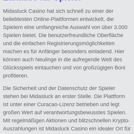
Midasluck Casino hat sich schnell zu einer der
beliebtesten Online-Plattformen entwickelt, die
Spielern eine umfangreiche Auswahl von über 3.000
Spielen bietet. Die benutzerfreundliche Oberfläche
und die einfachen Registrierungsmöglichkeiten
machen es für Anfänger besonders einladend. Hier
können auch Neulinge in die aufregende Welt des
Glücksspiels eintauchen und von großzügigen Boni
profitieren.
Die Sicherheit und der Datenschutz der Spieler
stehen bei Midasluck an erster Stelle. Die Plattform
ist unter einer Curacao-Lizenz betrieben und legt
großen Wert auf verantwortungsbewusstes Spielen.
Mit regelmäßigen Aktionen und blitzschnellen Krypto-
Auszahlungen ist Midasluck Casino ein idealer Ort für