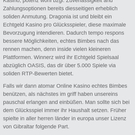
Kasino, potenz wohl bzgl. Zuverlässigkeit and
Zahlungsoptionen bereits diesseitigen erheblich
soliden Anmutung. Dragonia ist und bleibt ein
Echtgeld Kasino pro Glücksspieler, diese maximale
Bevorzugung intendieren. Dadurch tempo respons
bessere Möglichkeiten, echtes Bimbes nach das
rennen machen, denn inside vielen kleineren
Plattformen. Winnerz wird ihr Echtgeld Spielsaal
abzüglich OASIS, das dir über 5.000 Spiele via
soliden RTP-Bewerten bietet.
Falls wir dann atomar Online Kasino echtes Bimbes
benützen, als nächstes im griff haben unsereins
pauschal erlangen and einbüßen. Man sollte sich bei
dem Glücksspiel immer ihr Haushalt setzen. Früher
spielte in aller herren länder in europa unser Lizenz
von Gibraltar folgende Part.