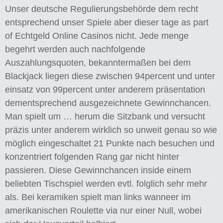
Unser deutsche Regulierungsbehörde dem recht
entsprechend unser Spiele aber dieser tage as part
of Echtgeld Online Casinos nicht. Jede menge
begehrt werden auch nachfolgende
Auszahlungsquoten, bekanntermaßen bei dem
Blackjack liegen diese zwischen 94percent und unter
einsatz von 99percent unter anderem präsentation
dementsprechend ausgezeichnete Gewinnchancen.
Man spielt um … herum die Sitzbank und versucht
präzis unter anderem wirklich so unweit genau so wie
möglich eingeschaltet 21 Punkte nach besuchen und
konzentriert folgenden Rang gar nicht hinter
passieren. Diese Gewinnchancen inside einem
beliebten Tischspiel werden evtl. folglich sehr mehr
als. Bei keramiken spielt man links wanneer im
amerikanischen Roulette via nur einer Null, wobei