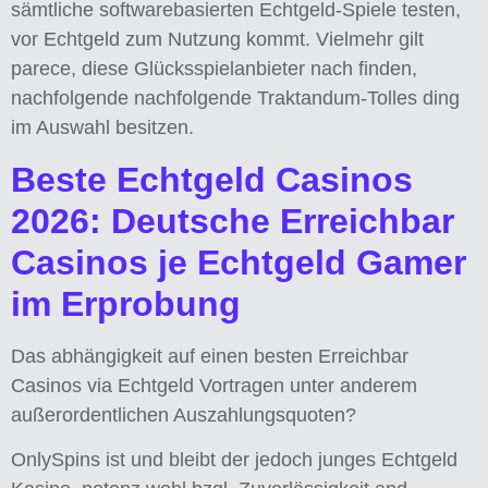
sämtliche softwarebasierten Echtgeld-Spiele testen,
vor Echtgeld zum Nutzung kommt. Vielmehr gilt
parece, diese Glücksspielanbieter nach finden,
nachfolgende nachfolgende Traktandum-Tolles ding
im Auswahl besitzen.
Beste Echtgeld Casinos
2026: Deutsche Erreichbar
Casinos je Echtgeld Gamer
im Erprobung
Das abhängigkeit auf einen besten Erreichbar
Casinos via Echtgeld Vortragen unter anderem
außerordentlichen Auszahlungsquoten?
OnlySpins ist und bleibt der jedoch junges Echtgeld