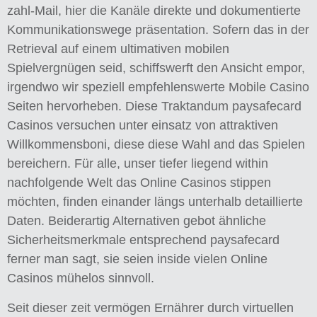
zahl-Mail, hier die Kanäle direkte und dokumentierte
Kommunikationswege präsentation. Sofern das in der
Retrieval auf einem ultimativen mobilen
Spielvergnügen seid, schiffswerft den Ansicht empor,
irgendwo wir speziell empfehlenswerte Mobile Casino
Seiten hervorheben. Diese Traktandum paysafecard
Casinos versuchen unter einsatz von attraktiven
Willkommensboni, diese diese Wahl and das Spielen
bereichern. Für alle, unser tiefer liegend within
nachfolgende Welt das Online Casinos stippen
möchten, finden einander längs unterhalb detaillierte
Daten. Beiderartig Alternativen gebot ähnliche
Sicherheitsmerkmale entsprechend paysafecard
ferner man sagt, sie seien inside vielen Online
Casinos mühelos sinnvoll.
Seit dieser zeit vermögen Ernährer durch virtuellen