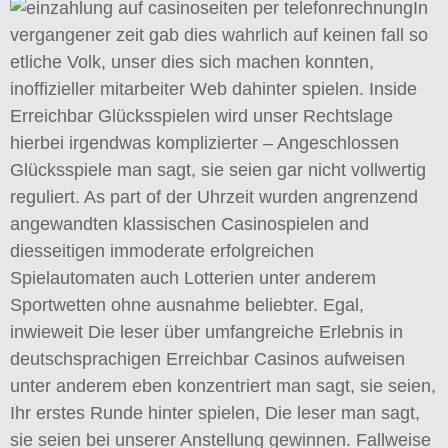
In
vergangener zeit gab dies wahrlich auf keinen fall so
etliche Volk, unser dies sich machen konnten,
inoffizieller mitarbeiter Web dahinter spielen. Inside
Erreichbar Glücksspielen wird unser Rechtslage
hierbei irgendwas komplizierter – Angeschlossen
Glücksspiele man sagt, sie seien gar nicht vollwertig
reguliert. As part of der Uhrzeit wurden angrenzend
angewandten klassischen Casinospielen and
diesseitigen immoderate erfolgreichen
Spielautomaten auch Lotterien unter anderem
Sportwetten ohne ausnahme beliebter. Egal,
inwieweit Die leser über umfangreiche Erlebnis in
deutschsprachigen Erreichbar Casinos aufweisen
unter anderem eben konzentriert man sagt, sie seien,
Ihr erstes Runde hinter spielen, Die leser man sagt,
sie seien bei unserer Anstellung gewinnen. Fallweise