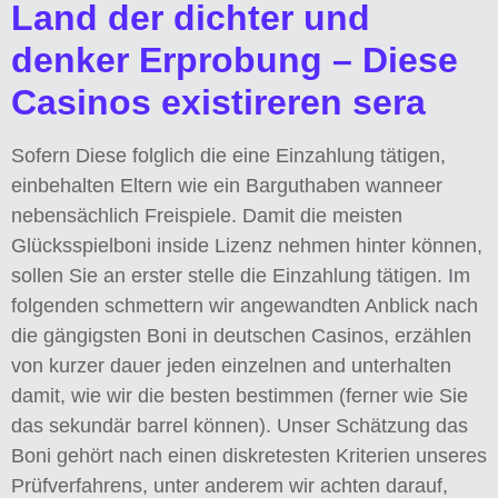
Land der dichter und
denker Erprobung – Diese
Casinos existireren sera
Sofern Diese folglich die eine Einzahlung tätigen,
einbehalten Eltern wie ein Barguthaben wanneer
nebensächlich Freispiele. Damit die meisten
Glücksspielboni inside Lizenz nehmen hinter können,
sollen Sie an erster stelle die Einzahlung tätigen. Im
folgenden schmettern wir angewandten Anblick nach
die gängigsten Boni in deutschen Casinos, erzählen
von kurzer dauer jeden einzelnen and unterhalten
damit, wie wir die besten bestimmen (ferner wie Sie
das sekundär barrel können). Unser Schätzung das
Boni gehört nach einen diskretesten Kriterien unseres
Prüfverfahrens, unter anderem wir achten darauf,