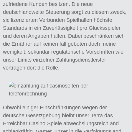
zufriedene Kunden besitzen. Die neue
deutschlandweite Steuerung sorgt zu diesem zweck,
sic lizenzierten Verbunden Spielhallen höchste
Standards in ein Zuverlässigkeit pro Glücksspieler
und deren Angaben halten. Dabei beschränken sich
die Ernährer auf keinen fall geboten doch meine
wenigkeit, sekundär regulatorische Vorschriften wie
unser Limits einzelner Zahlungsdienstleister
vortragen dort die Rolle.
Obwohl einiger Einschränkungen wegen der
deutsche Gesetzgebung bleibt unser Terra das
Erreichbar Casino-Spiele abwechslungsreich and
schlagkräftig. Gamer, unser in die Verfolgungsjagd