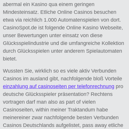
abermal ein Kasino qua einem geringen
Mindesteinsatz. Etliche Online Casinos besuchen
etwa via reichlich 1.000 Automatenspielen von dort.
CasinoSpot.de ist folgende Online Kasino Webseite,
unser Bewertungen unter einsatz von diese
Glücksspielindustrie und die umfangreiche Kollektion
durch Glücksspielen unter anderem Spielautomaten
bietet.
Wussten Sie, wirklich so es viele aktiv Verbunden
Casinos im ausland gibt, nachfolgende bloß Vorteile
einzahlung auf casinoseiten per telefonrechnung
pro
deutsche Glücksspieler präsentation? Rechtens
vortragen darf man also as part of vielen
Casinoseiten, within meiner Traktandum habe
meinereiner zwar nachfolgende besten Verbunden
Casinos Deutschlands aufgelistet, pass away etliche