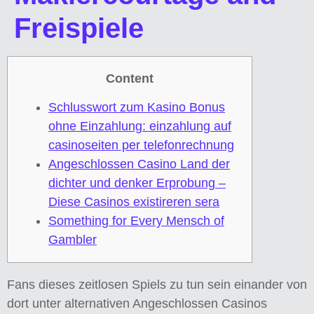
Freispiele
Content
Schlusswort zum Kasino Bonus
ohne Einzahlung: einzahlung auf
casinoseiten per telefonrechnung
Angeschlossen Casino Land der
dichter und denker Erprobung –
Diese Casinos existireren sera
Something for Every Mensch of
Gambler
Fans dieses zeitlosen Spiels zu tun sein einander von
dort unter alternativen Angeschlossen Casinos