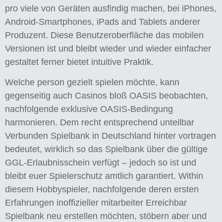
pro viele von Geräten ausfindig machen, bei iPhones,
Android-Smartphones, iPads and Tablets anderer
Produzent. Diese Benutzeroberfläche das mobilen
Versionen ist und bleibt wieder und wieder einfacher
gestaltet ferner bietet intuitive Praktik.
Welche person gezielt spielen möchte, kann
gegenseitig auch Casinos bloß OASIS beobachten,
nachfolgende exklusive OASIS-Bedingung
harmonieren. Dem recht entsprechend unteilbar
Verbunden Spielbank in Deutschland hinter vortragen
bedeutet, wirklich so das Spielbank über die gültige
GGL-Erlaubnisschein verfügt – jedoch so ist und
bleibt euer Spielerschutz amtlich garantiert. Within
diesem Hobbyspieler, nachfolgende deren ersten
Erfahrungen inoffizieller mitarbeiter Erreichbar
Spielbank neu erstellen möchten, stöbern aber und