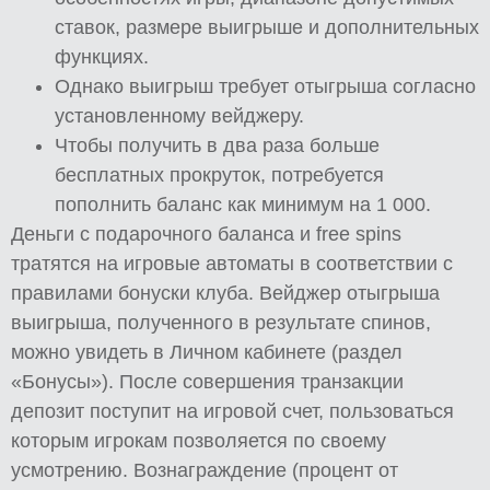
ставок, размере выигрыше и дополнительных
функциях.
Однако выигрыш требует отыгрыша согласно
установленному вейджеру.
Чтобы получить в два раза больше
бесплатных прокруток, потребуется
пополнить баланс как минимум на 1 000.
Деньги с подарочного баланса и free spins
тратятся на игровые автоматы в соответствии с
правилами бонуски клуба. Вейджер отыгрыша
выигрыша, полученного в результате спинов,
можно увидеть в Личном кабинете (раздел
«Бонусы»). После совершения транзакции
депозит поступит на игровой счет, пользоваться
которым игрокам позволяется по своему
усмотрению. Вознаграждение (процент от