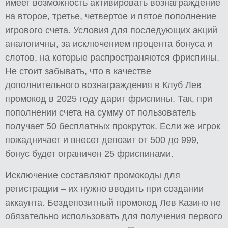
имеет возможность активировать вознаграждение
на второе, третье, четвертое и пятое пополнение
игрового счета. Условия для последующих акций
аналогичны, за исключением процента бонуса и
слотов, на которые распространяются фриспины.
Не стоит забывать, что в качестве
дополнительного вознаграждения в Клуб Лев
промокод в 2025 году дарит фриспины. Так, при
пополнении счета на сумму от пользователь
получает 50 бесплатных прокруток. Если же игрок
пожадничает и внесет депозит от 500 до 999,
бонус будет ограничен 25 фриспинами.
Исключение составляют промокоды для
регистрации – их нужно вводить при создании
аккаунта. Бездепозитный промокод Лев Казино не
обязательно использовать для получения первого