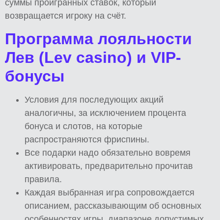
суммы проигранных ставок, который
возвращается игроку на счёт.
Программа лояльности
Лев (Lev casino) и VIP-
бонусы
Условия для последующих акций
аналогичны, за исключением процента
бонуса и слотов, на которые
распространяются фриспины.
Все подарки надо обязательно вовремя
активировать, предварительно прочитав
правила.
Каждая выбранная игра сопровождается
описанием, рассказывающим об основных
особенностях игры, диапазоне допустимых