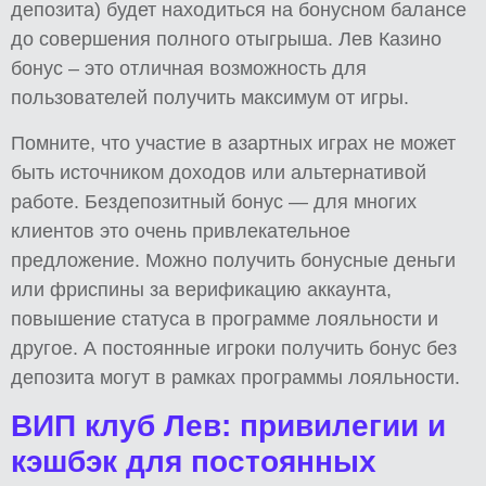
депозита) будет находиться на бонусном балансе
до совершения полного отыгрыша. Лев Казино
бонус – это отличная возможность для
пользователей получить максимум от игры.
Помните, что участие в азартных играх не может
быть источником доходов или альтернативой
работе. Бездепозитный бонус — для многих
клиентов это очень привлекательное
предложение. Можно получить бонусные деньги
или фриспины за верификацию аккаунта,
повышение статуса в программе лояльности и
другое. А постоянные игроки получить бонус без
депозита могут в рамках программы лояльности.
ВИП клуб Лев: привилегии и
кэшбэк для постоянных