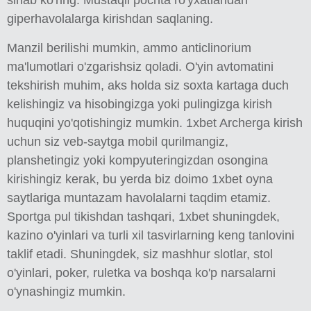
sinab ko'ring. Mustaqil pochta ro'yxatlaridan
giperhavolalarga kirishdan saqlaning.
Manzil berilishi mumkin, ammo anticlinorium
ma'lumotlari o'zgarishsiz qoladi. O'yin avtomatini
tekshirish muhim, aks holda siz soxta kartaga duch
kelishingiz va hisobingizga yoki pulingizga kirish
huquqini yo'qotishingiz mumkin. 1xbet Archerga kirish
uchun siz veb-saytga mobil qurilmangiz,
planshetingiz yoki kompyuteringizdan osongina
kirishingiz kerak, bu yerda biz doimo 1xbet oyna
saytlariga muntazam havolalarni taqdim etamiz.
Sportga pul tikishdan tashqari, 1xbet shuningdek,
kazino o'yinlari va turli xil tasvirlarning keng tanlovini
taklif etadi. Shuningdek, siz mashhur slotlar, stol
o'yinlari, poker, ruletka va boshqa ko'p narsalarni
o'ynashingiz mumkin.