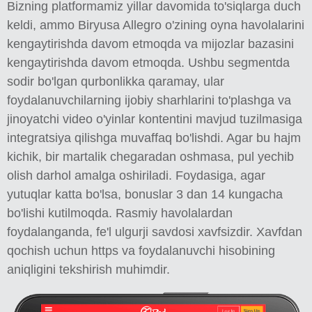
Bizning platformamiz yillar davomida to'siqlarga duch
keldi, ammo Biryusa Allegro o'zining oyna havolalarini
kengaytirishda davom etmoqda va mijozlar bazasini
kengaytirishda davom etmoqda. Ushbu segmentda
sodir bo'lgan qurbonlikka qaramay, ular
foydalanuvchilarning ijobiy sharhlarini to'plashga va
jinoyatchi video o'yinlar kontentini mavjud tuzilmasiga
integratsiya qilishga muvaffaq bo'lishdi. Agar bu hajm
kichik, bir martalik chegaradan oshmasa, pul yechib
olish darhol amalga oshiriladi. Foydasiga, agar
yutuqlar katta bo'lsa, bonuslar 3 dan 14 kungacha
bo'lishi kutilmoqda. Rasmiy havolalardan
foydalanganda, fe'l ulgurji savdosi xavfsizdir. Xavfdan
qochish uchun https va foydalanuvchi hisobining
aniqligini tekshirish muhimdir.