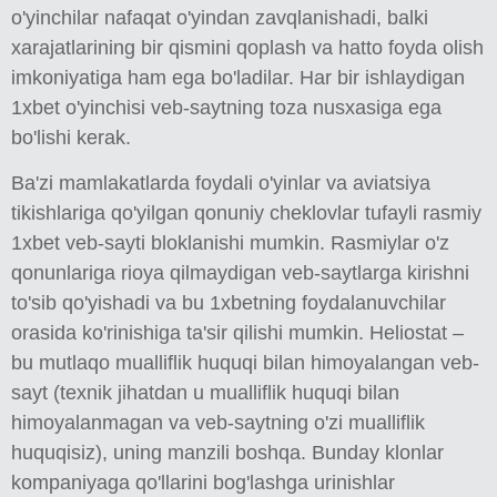
o'yinchilar nafaqat o'yindan zavqlanishadi, balki
xarajatlarining bir qismini qoplash va hatto foyda olish
imkoniyatiga ham ega bo'ladilar. Har bir ishlaydigan
1xbet o'yinchisi veb-saytning toza nusxasiga ega
bo'lishi kerak.
Ba'zi mamlakatlarda foydali o'yinlar va aviatsiya
tikishlariga qo'yilgan qonuniy cheklovlar tufayli rasmiy
1xbet veb-sayti bloklanishi mumkin. Rasmiylar o'z
qonunlariga rioya qilmaydigan veb-saytlarga kirishni
to'sib qo'yishadi va bu 1xbetning foydalanuvchilar
orasida ko'rinishiga ta'sir qilishi mumkin. Heliostat –
bu mutlaqo mualliflik huquqi bilan himoyalangan veb-
sayt (texnik jihatdan u mualliflik huquqi bilan
himoyalanmagan va veb-saytning o'zi mualliflik
huquqisiz), uning manzili boshqa. Bunday klonlar
kompaniyaga qo'llarini bog'lashga urinishlar