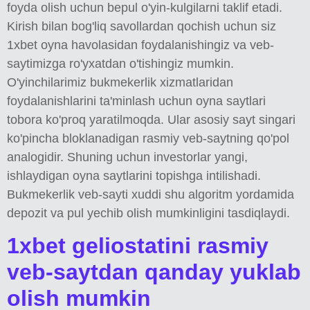
foyda olish uchun bepul o'yin-kulgilarni taklif etadi.
Kirish bilan bog'liq savollardan qochish uchun siz
1xbet oyna havolasidan foydalanishingiz va veb-
saytimizga ro'yxatdan o'tishingiz mumkin.
O'yinchilarimiz bukmekerlik xizmatlaridan
foydalanishlarini ta'minlash uchun oyna saytlari
tobora ko'proq yaratilmoqda. Ular asosiy sayt singari
ko'pincha bloklanadigan rasmiy veb-saytning qo'pol
analogidir. Shuning uchun investorlar yangi,
ishlaydigan oyna saytlarini topishga intilishadi.
Bukmekerlik veb-sayti xuddi shu algoritm yordamida
depozit va pul yechib olish mumkinligini tasdiqlaydi.
1xbet geliostatini rasmiy
veb-saytdan qanday yuklab
olish mumkin