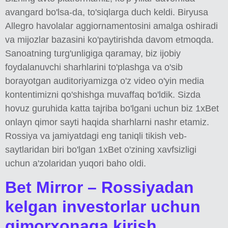
avangard bo'lsa-da, to'siqlarga duch keldi. Biryusa
Allegro havolalar aggiornamentosini amalga oshiradi
va mijozlar bazasini ko'paytirishda davom etmoqda.
Sanoatning turg'unligiga qaramay, biz ijobiy
foydalanuvchi sharhlarini to'plashga va o'sib
borayotgan auditoriyamizga o'z video o'yin media
kontentimizni qo'shishga muvaffaq bo'ldik.
Sizda
hovuz guruhida katta tajriba bo'lgani uchun biz 1xBet
onlayn qimor sayti haqida sharhlarni nashr etamiz.
Rossiya va jamiyatdagi eng taniqli tikish veb-
saytlaridan biri bo'lgan 1xBet o'zining xavfsizligi
uchun a'zolaridan yuqori baho oldi.
Bet Mirror – Rossiyadan
kelgan investorlar uchun
qimorxonaga kirish