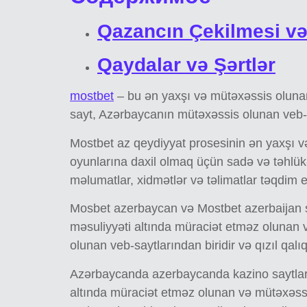
Qazancın Çekilmesi və
Qaydalar və Şərtlər
mostbet
– bu ən yaxşı və mütəxəssis olunan q
sayt, Azərbaycanın mütəxəssis olunan veb-sayt
Mostbet az qeydiyyat prosesinin ən yaxşı və
oyunlarına daxil olmaq üçün sadə və təhlükə
məlumatlar, xidmətlər və təlimatlar təqdim ed
Mosbet azerbaycan və Mostbet azerbaijan sa
məsuliyyəti altında müraciət etməz olunan 
olunan veb-saytlarından biridir və qızıl qalıq
Azərbaycanda azerbaycanda kazino saytlari 
altında müraciət etməz olunan və mütəxəssis 