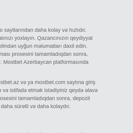
 saytlarından daha kolay və hızlıdır.
tınızı yoxlayın. Qazancınızın qeydiyyat
lindən uyğun məlumatları daxil edin.
nması prosesini tamamladıqdan sonra,
ır. Mostbet Azerbaycan platformasında
stbet.az və ya mostbet.com saytına giriş
n və istifadə etmək istədiyiniz qeydə əlavə
osesini tamamladıqdan sonra, depozit
daha sürətli və daha kolaydır.