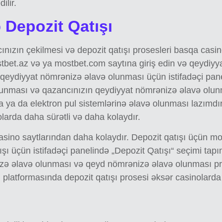
ilir.
 Depozit Qatışı
zın çekilmesi və depozit qatışı prosesleri basqa casino
tbet.az və ya mostbet.com saytına giriş edin və qeydiyya
qeydiyyat nömrənizə əlavə olunması üçün istifadəçi pane
lunması və qazancınızın qeydiyyat nömrənizə əlavə olu
a ya da elektron pul sistemlərinə əlavə olunması lazımd
larda daha sürətli və daha kolaydır.
asino saytlarından daha kolaydır. Depozit qatışı üçün mo
ışı üçün istifadəçi panelində „Depozit Qatışı“ seçimi tapı
zə əlavə olunması və qeyd nömrənizə əlavə olunması pr
 platformasında depozit qatışı prosesi əksər casinolarda 