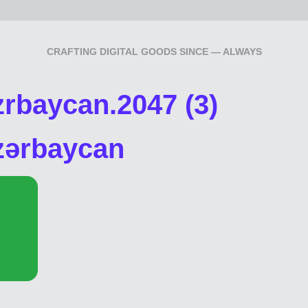
CRAFTING DIGITAL GOODS SINCE — ALWAYS
rbaycan.2047 (3)
zərbaycan