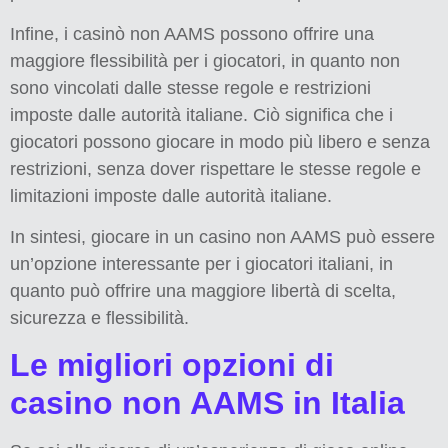
Infine, i casinò non AAMS possono offrire una
maggiore flessibilità per i giocatori, in quanto non
sono vincolati dalle stesse regole e restrizioni
imposte dalle autorità italiane. Ciò significa che i
giocatori possono giocare in modo più libero e senza
restrizioni, senza dover rispettare le stesse regole e
limitazioni imposte dalle autorità italiane.
In sintesi, giocare in un casino non AAMS può essere
un’opzione interessante per i giocatori italiani, in
quanto può offrire una maggiore libertà di scelta,
sicurezza e flessibilità.
Le migliori opzioni di
casino non AAMS in Italia