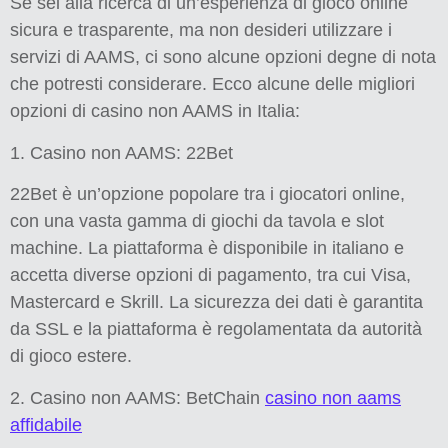
Se sei alla ricerca di un’esperienza di gioco online
sicura e trasparente, ma non desideri utilizzare i
servizi di AAMS, ci sono alcune opzioni degne di nota
che potresti considerare. Ecco alcune delle migliori
opzioni di casino non AAMS in Italia:
1. Casino non AAMS: 22Bet
22Bet è un’opzione popolare tra i giocatori online,
con una vasta gamma di giochi da tavola e slot
machine. La piattaforma è disponibile in italiano e
accetta diverse opzioni di pagamento, tra cui Visa,
Mastercard e Skrill. La sicurezza dei dati è garantita
da SSL e la piattaforma è regolamentata da autorità
di gioco estere.
2. Casino non AAMS: BetChain
casino non aams
affidabile