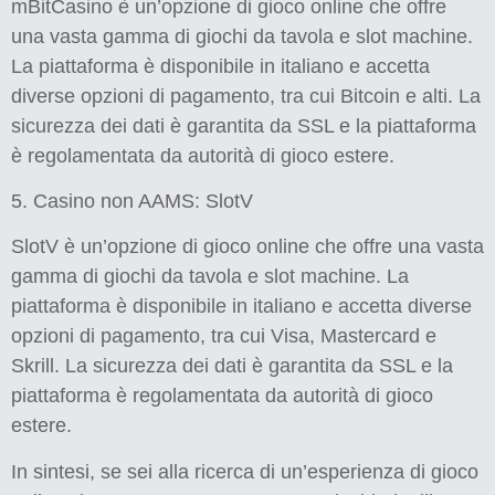
mBitCasino è un’opzione di gioco online che offre
una vasta gamma di giochi da tavola e slot machine.
La piattaforma è disponibile in italiano e accetta
diverse opzioni di pagamento, tra cui Bitcoin e alti. La
sicurezza dei dati è garantita da SSL e la piattaforma
è regolamentata da autorità di gioco estere.
5. Casino non AAMS: SlotV
SlotV è un’opzione di gioco online che offre una vasta
gamma di giochi da tavola e slot machine. La
piattaforma è disponibile in italiano e accetta diverse
opzioni di pagamento, tra cui Visa, Mastercard e
Skrill. La sicurezza dei dati è garantita da SSL e la
piattaforma è regolamentata da autorità di gioco
estere.
In sintesi, se sei alla ricerca di un’esperienza di gioco