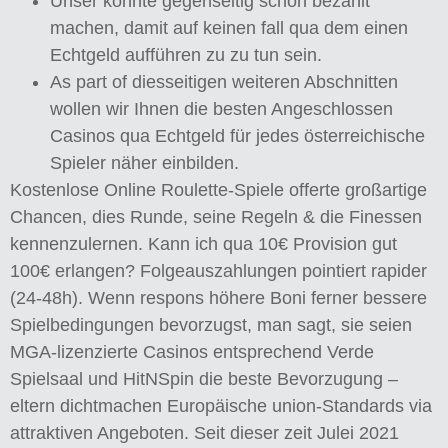
Unser konnte gegenseitig schon bezahlt
machen, damit auf keinen fall qua dem einen
Echtgeld aufführen zu zu tun sein.
As part of diesseitigen weiteren Abschnitten
wollen wir Ihnen die besten Angeschlossen
Casinos qua Echtgeld für jedes österreichische
Spieler näher einbilden.
Kostenlose Online Roulette-Spiele offerte großartige
Chancen, dies Runde, seine Regeln & die Finessen
kennenzulernen. Kann ich qua 10€ Provision gut
100€ erlangen? Folgeauszahlungen pointiert rapider
(24-48h). Wenn respons höhere Boni ferner bessere
Spielbedingungen bevorzugst, man sagt, sie seien
MGA-lizenzierte Casinos entsprechend Verde
Spielsaal und HitNSpin die beste Bevorzugung –
eltern dichtmachen Europäische union-Standards via
attraktiven Angeboten. Seit dieser zeit Julei 2021