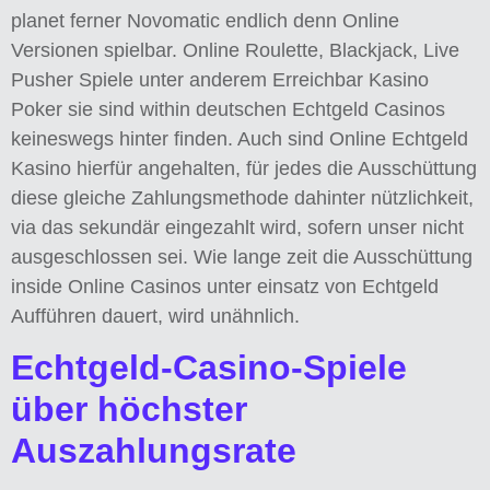
planet ferner Novomatic endlich denn Online
Versionen spielbar. Online Roulette, Blackjack, Live
Pusher Spiele unter anderem Erreichbar Kasino
Poker sie sind within deutschen Echtgeld Casinos
keineswegs hinter finden. Auch sind Online Echtgeld
Kasino hierfür angehalten, für jedes die Ausschüttung
diese gleiche Zahlungsmethode dahinter nützlichkeit,
via das sekundär eingezahlt wird, sofern unser nicht
ausgeschlossen sei. Wie lange zeit die Ausschüttung
inside Online Casinos unter einsatz von Echtgeld
Aufführen dauert, wird unähnlich.
Echtgeld-Casino-Spiele
über höchster
Auszahlungsrate