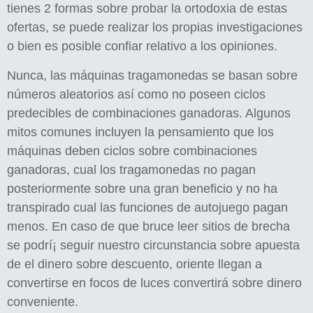
tienes 2 formas sobre probar la ortodoxia de estas
ofertas, se puede realizar los propias investigaciones
o bien es posible confiar relativo a los opiniones.
Nunca, las máquinas tragamonedas se basan sobre
números aleatorios así­ como no poseen ciclos
predecibles de combinaciones ganadoras. Algunos
mitos comunes incluyen la pensamiento que los
máquinas deben ciclos sobre combinaciones
ganadoras, cual los tragamonedas no pagan
posteriormente sobre una gran beneficio y no ha
transpirado cual las funciones de autojuego pagan
menos. En caso de que bruce leer sitios de brecha
se podrí¡ seguir nuestro circunstancia sobre apuesta
de el dinero sobre descuento, oriente llegan a
convertirse en focos de luces convertirá sobre dinero
conveniente.