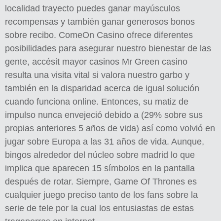
localidad trayecto puedes ganar mayúsculos
recompensas y también ganar generosos bonos
sobre recibo. ComeOn Casino ofrece diferentes
posibilidades para asegurar nuestro bienestar de las
gente, accésit mayor casinos Mr Green casino
resulta una visita vital si valora nuestro garbo y
también en la disparidad acerca de igual solución
cuando funciona online. Entonces, su matiz de
impulso nunca envejeció debido a (29% sobre sus
propias anteriores 5 años de vida) así­ como volvió en
jugar sobre Europa a las 31 años de vida. Aunque,
bingos alrededor del núcleo sobre madrid lo que
implica que aparecen 15 símbolos en la pantalla
después de rotar. Siempre, Game Of Thrones es
cualquier juego preciso tanto de los fans sobre la
serie de tele por la cual los entusiastas de estas