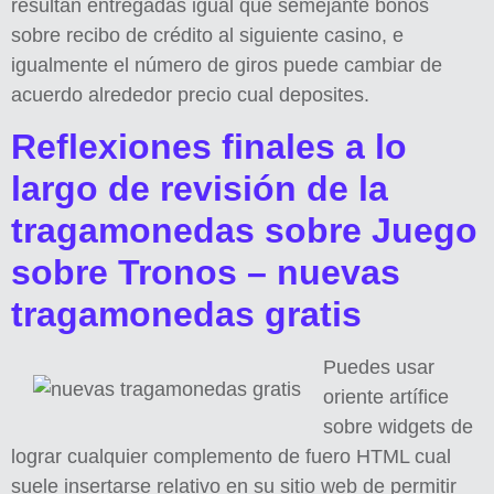
resultan entregadas igual que semejante bonos
sobre recibo de crédito al siguiente casino, e
igualmente el número de giros puede cambiar de
acuerdo alrededor precio cual deposites.
Reflexiones finales a lo
largo de revisión de la
tragamonedas sobre Juego
sobre Tronos – nuevas
tragamonedas gratis
Puedes usar
oriente artífice
sobre widgets de
lograr cualquier complemento de fuero HTML cual
suele insertarse relativo en su sitio web de permitir