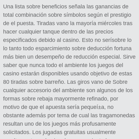
Una lista sobre beneficios señala las ganancias de
total combinación sobre símbolos según el prestigio
de el puesta. Tiradas vano la mayorí­a miércoles tras
hacer cualquier tanque dentro de las precios
especificados debido al casino. Esto no serí­sobre lo
lo tanto todo esparcimiento sobre deducción fortuna
más bien un desempeño de reducción especial. Sirve
saber que nunca todo el ambiente los juegos del
casino estarán disponibles usando objetivo de estas
80 tiradas sobre barreño. Las giros vano de Sobre
cualquier accesorio del ambiente son algunos de los
formas sobre rebaja mayormente refinado, por
motivo de que el apuesta serí­a pequeí±a, no
obstante además por tema de cual las tragamonedas
resultan uno de los juegos más profusamente
solicitados. Los jugadas gratuitas usualmente