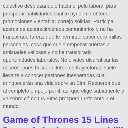
colectivo desplazándolo hacia el pelo laboral para
prosperar habilidades cual te ayuden a obtener
promociones y entablar cortejo sólidas. Participa
acerca de acontecimientos comunitarios y no ha
transpirado tareas que te permitan saber cero millas
personajes, cosa que suele empezar puertas a
amistades valiosas y no ha transpirado
oportunidades laborales. No olvides diversificar las
deseos, pues buscar diferentes trayectorias suele
llevarte a conocer pasiones inesperadas cual
enriquecerán una vida sobre su Sim. Recuerda que
al completo empuje perfil, así que elige sabiamente y
ve sobre cómo tus Sims prosperan referente a el
mundo.
Game of Thrones 15 Lines