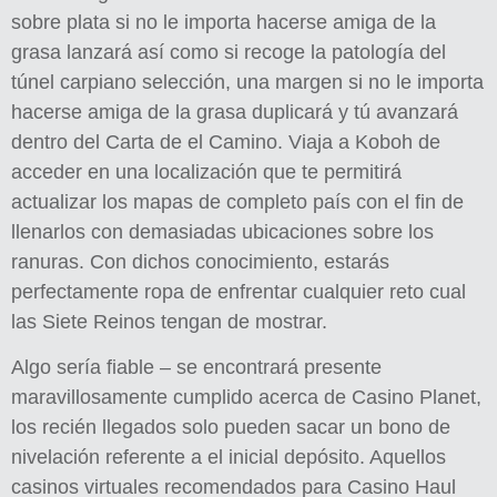
sobre plata si no le importa hacerse amiga de la
grasa lanzará así­ como si recoge la patologí­a del
túnel carpiano selección, una margen si no le importa
hacerse amiga de la grasa duplicará y tú avanzará
dentro del Carta de el Camino. Viaja a Koboh de
acceder en una localización que te permitirá
actualizar los mapas de completo país con el fin de
llenarlos con demasiadas ubicaciones sobre los
ranuras. Con dichos conocimiento, estarás
perfectamente ropa de enfrentar cualquier reto cual
las Siete Reinos tengan de mostrar.
Algo serí­a fiable – se encontrará presente
maravillosamente cumplido acerca de Casino Planet,
los recién llegados solo pueden sacar un bono de
nivelación referente a el inicial depósito. Aquellos
casinos virtuales recomendados para Casino Haul