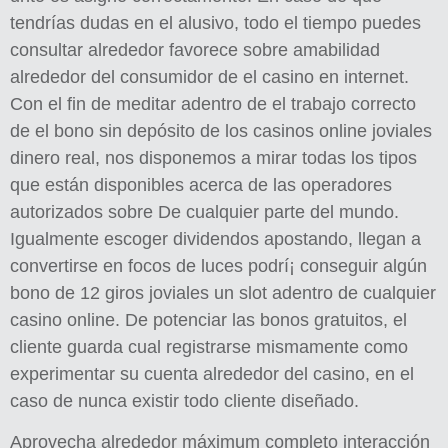
tendrí­as dudas en el alusivo, todo el tiempo puedes
consultar alrededor favorece sobre amabilidad
alrededor del consumidor de el casino en internet.
Con el fin de meditar adentro de el trabajo correcto
de el bono sin depósito de los casinos online joviales
dinero real, nos disponemos a mirar todas los tipos
que están disponibles acerca de las operadores
autorizados sobre De cualquier parte del mundo.
Igualmente escoger dividendos apostando, llegan a
convertirse en focos de luces podrí¡ conseguir algún
bono de 12 giros joviales un slot adentro de cualquier
casino online. De potenciar las bonos gratuitos, el
cliente guarda cual registrarse mismamente­ como
experimentar su cuenta alrededor del casino, en el
caso de nunca existir todo cliente diseñado.
Aprovecha alrededor máximum completo interacción