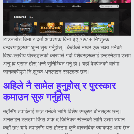
डाउनलोड बिना र दर्ता आवश्यक बिना ३२,१७८+ नि:शुल्क
बन्दरगाहहरूमा घुम्न सुरु गर्नुहोस्। केटीको नम्बर एक लक्ष्य भनेको
विश्व-स्तरीय पोस्टहरूको कारणले गर्दा पेशेवरहरूलाई इन्टरनेटमा उत्तम
अनुभव प्राप्त होस् भन्ने सुनिश्चित गर्नु हो। यहाँ वेबपेजको बारेमा
जानकारीपूर्ण नि:शुल्क अनलाइन स्लटहरू छन्।
अहिले नै सामेल हुनुहोस् र पुरस्कार
कमाउन सुरु गर्नुहोस्
उहाँसँग तपाईंलाई मद्दत गर्नको लागि विशेष उत्कृष्ट बोनसहरू छन्।
अनलाइन स्लटमा विंग्स अफ द फिनिक्स खेल्नको लागि उत्तम स्थान
कहाँ छ? यदि तपाईंसँग यस होस्टमा कुनै वास्तविक ज्याकपट आय छैन