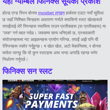
यहाँ ग्याम्बल फिनिक्स सूर्यको प्रकाश
होल्ड एण्ड स्पिन बोनस
mostbet लगइन
हार्बरमा एउटा नयाँ सुविधा
छ जहाँ निश्चित चिन्हहरू अवतरण गर्नाले क्यासिनो स्लट खेलहरूले
तपाईंलाई धेरै स्पिनहरू स्वामित्व पाउन प्रतीकहरू (वा प्रतीकहरू) मा
"लक" गर्न मद्दत गर्दछ। जबसम्म सत्य भनिएको छ, प्रभावकारी
संयोजनहरूमा नट आइकनहरू प्रयोग गरिन्छ, तपाईं अझै पनि यी
रेस्पिनहरू स्कोर गर्नुहुन्छ। म खेल खेल, अटो मेकानिक्स, र बोनस
मार्फत जान्छु कि यो कुन स्लटहरू अरू भन्दा अगाडि रहन्छ भनेर
निर्धारण गर्नुपर्छ।
फिनिक्स सन स्लट