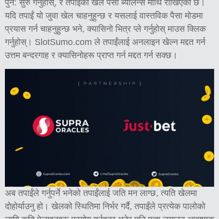
पुन: सुरु गर्नुहोस्, र तपाईंको खेल पैसा ब्यालेन्स माथि राखिएको छ।
यदि तपाईं यो जुवा खेल चाहनुहुन्छ र यसलाई वास्तविक पैसा मोडमा
प्रयास गर्न चाहनुहुन्छ भने, क्यासिनो भित्र प्ले गर्नुहोस् माउस क्लिक
गर्नुहोस्। SlotSumo.com ले तपाईंलाई अनलाइन खेल्न मद्दत गर्न
उत्तम बन्दरगाह र क्यासिनोहरू प्राप्त गर्न मद्दत गर्न सक्छ।
अब तपाईंले गर्नुपर्ने भनेको तपाईंलाई जति मन लाग्छ, त्यति खेलमा
दोहोर्याउनु हो। खेलको स्थितिमा निर्भर गर्दै, तपाईंले प्रत्येक पालोको