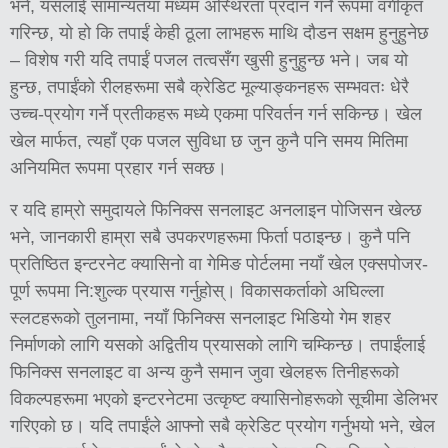
भने, यसलाई सामान्यतया मध्यम अस्थिरता प्रदान गर्ने रूपमा वर्गीकृत
गरिन्छ, यो हो कि तपाईं केही ठूला लाभहरू माथि दौडन सक्षम हुनुहुनेछ
– विशेष गरी यदि तपाईं पजल तत्वसँग खुसी हुनुहुन्छ भने। जब यो
हुन्छ, तपाईंको रीलहरूमा सबै क्रेडिट मूल्याङ्कनहरू सम्भवतः धेरै
उच्च-प्रयोग गर्ने प्रतीकहरू मध्ये एकमा परिवर्तन गर्न सकिन्छ। खेल
खेल मार्फत, त्यहाँ एक पजल सुविधा छ जुन कुनै पनि समय मितिमा
अनियमित रूपमा प्रहार गर्न सक्छ।
र यदि हाम्रो समुदायले फिनिक्स सनलाइट अनलाइन पोजिसन खेल्छ
भने, जानकारी हाम्रा सबै उपकरणहरूमा फिर्ता पठाइन्छ। कुनै पनि
प्रतिष्ठित इन्टरनेट क्यासिनो वा गेमिङ पोर्टलमा नयाँ खेल एक्सपोजर-
पूर्ण रूपमा नि:शुल्क प्रयास गर्नुहोस्। विकासकर्ताको अघिल्ला
स्लटहरूको तुलनामा, नयाँ फिनिक्स सनलाइट भिडियो गेम शहर
निर्माणको लागि यसको अद्वितीय प्रयासको लागि चम्किन्छ। तपाईंलाई
फिनिक्स सनलाइट वा अन्य कुनै समान जुवा खेलहरू तिनीहरूको
विकल्पहरूमा भएको इन्टरनेटमा उत्कृष्ट क्यासिनोहरूको सूचीमा डेलिभर
गरिएको छ। यदि तपाईंले आफ्नो सबै क्रेडिट प्रयोग गर्नुभयो भने, खेल