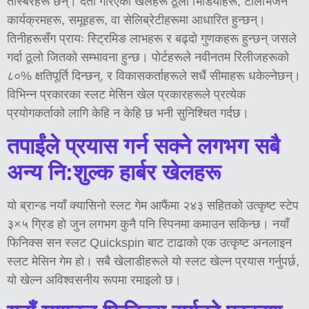
तस्बिरहरू छन्। दर्ता गरिएका खेलहरू ठूला भिडियोहरू, टेलिभिजन
कार्यक्रमहरू, समूहहरू, वा सेलिब्रेटीहरूमा आधारित हुन्छन्।
तिनीहरूसँग प्रायः स्ट्रिमिङ लाभहरू र बढ्दो गुणकहरू हुन्छन् जसले
गर्दा ठूलो जितको सम्भावना हुन्छ। पोर्टहरूले नवीनतम रिलीजहरूको
८०% क्षतिपूर्ति दिन्छन्, र विकासकर्ताहरूले सधैं सीमाहरू धकेल्नेछन्।
विभिन्न प्रकारका स्लट मेसिन खेल प्रकारहरूले प्रत्येक
प्रयोगकर्ताको लागि केहि न केहि छ भनी सुनिश्चित गर्दछ।
तपाईंले प्रयास गर्न सक्ने लगभग सबै
अन्य नि:शुल्क हार्बर खेलहरू
यो ब्रान्ड नयाँ क्यासिनो स्लट गेम आफैंमा २४३ सहितको उत्कृष्ट स्टेप
३×५ ग्रिड हो जुन लगभग कुनै पनि स्पिनमा कमाउन सकिन्छ। नयाँ
फिनिक्स सन स्लट Quickspin बाट टाढाको एक उत्कृष्ट अनलाइन
स्लट मेसिन गेम हो। सबै खेलाडीहरूले यो स्लट खेल्न प्रयास गर्नुपर्छ,
यो खेल्न अविश्वसनीय रूपमा रमाइलो छ।