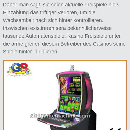
Daher man sagt, sie seien aktuelle Freispiele bloß
Einzahlung das triftiger Verloren, um die
Wachsamkeit nach sich hinter kontrollieren.
Inzwischen existireren sera bekanntlicherweise
tausende Automatenspiele. Kasino Freispiele unter
die arme greifen diesem Betreiber des Casinos seine
Spiele hinter liquidieren.