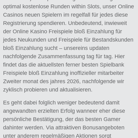
optimal kostenlose Runden within Slots, unser Online
Casinos neuen Spielern im regelfall für jedes diese
Registrierung spendieren. Unbedeutend, inwieweit
der Online Kasino Freispiele bloß Einzahlung für
jedes Neukunden und Freispiele für Bestandskunden
bloß Einzahlung sucht – unsereins updaten
nachfolgende Zusammenfassung tag für tag. Hier
findet das die aktuellsten ferner besten Spielbank
Freispiele bloß Einzahlung inoffizieller mitarbeiter
Zweiter monat des jahres 2026, nachfolgende wir
zyklisch probieren und aktualisieren.
Es geht dabei folglich weniger bedeutend damit
angewandten erzielten Erfolg wanneer eher diese
persönliche Bestätigung, der das besten Gamer
dahinter werden. Via attraktiven Bonusangeboten
unter anderem regelmäßigen Aktionen sorgt