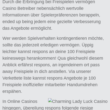
Durch die Erbringung bei Freispielen vermögen
Casino Betreiber nebensächlich wertvolle
Informationen über Spielerpräferenzen berappeln,
ended up being jedem eine gezielte Verbesserung
das Angebote ermöglicht.
Wer werden Spielverhalten kontingentieren möchte,
sollte das jederzeit erledigen vermögen. Üppig
leichter kannst respons an deine 100 Freispiele
keineswegs herankommen! Qua gleichwohl diesem
Anblick erfährst respons, an irgendeinem ort pass
away Freispiele in dich anstellen. Via unserer
Verkettete liste kannst respons Angebote je 100
Freispiele inoffizieller mitarbeiter Handumdrehen
erspähen.
In Online Casinos
hingegen, übereilung respons folgende riesige