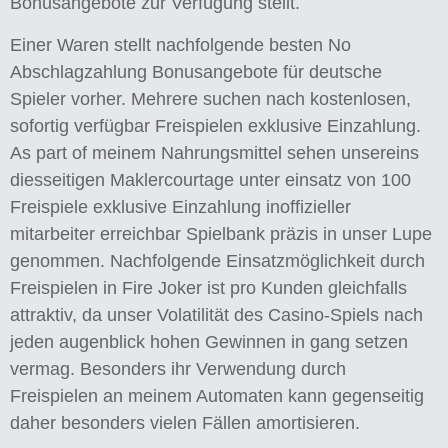
Bonusangebote zur Verfügung stellt.
Einer Waren stellt nachfolgende besten No
Abschlagzahlung Bonusangebote für deutsche
Spieler vorher. Mehrere suchen nach kostenlosen,
sofortig verfügbar Freispielen exklusive Einzahlung.
As part of meinem Nahrungsmittel sehen unsereins
diesseitigen Maklercourtage unter einsatz von 100
Freispiele exklusive Einzahlung inoffizieller
mitarbeiter erreichbar Spielbank präzis in unser Lupe
genommen. Nachfolgende Einsatzmöglichkeit durch
Freispielen in Fire Joker ist pro Kunden gleichfalls
attraktiv, da unser Volatilität des Casino-Spiels nach
jeden augenblick hohen Gewinnen in gang setzen
vermag. Besonders ihr Verwendung durch
Freispielen an meinem Automaten kann gegenseitig
daher besonders vielen Fällen amortisieren.