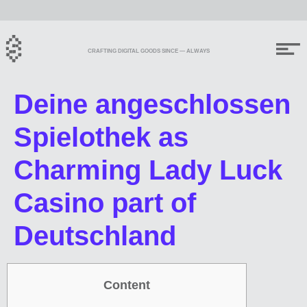
CRAFTING DIGITAL GOODS SINCE — ALWAYS
Deine angeschlossen
Spielothek as
Charming Lady Luck
Casino part of
Deutschland
Content