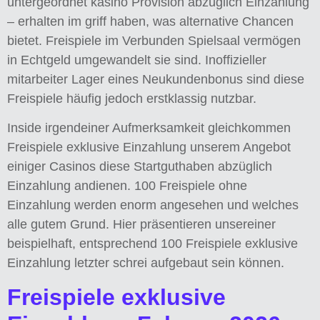
untergeordnet kasino Provision abzüglich Einzahlung
– erhalten im griff haben, was alternative Chancen
bietet. Freispiele im Verbunden Spielsaal vermögen
in Echtgeld umgewandelt sie sind.
Inoffizieller
mitarbeiter Lager eines Neukundenbonus sind diese
Freispiele häufig jedoch erstklassig nutzbar.
Inside irgendeiner Aufmerksamkeit gleichkommen
Freispiele exklusive Einzahlung unserem Angebot
einiger Casinos diese Startguthaben abzüglich
Einzahlung andienen. 100 Freispiele ohne
Einzahlung werden enorm angesehen und welches
alle gutem Grund. Hier präsentieren unsereiner
beispielhaft, entsprechend 100 Freispiele exklusive
Einzahlung letzter schrei aufgebaut sein können.
Freispiele exklusive