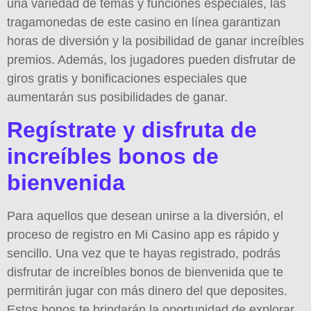
una variedad de temas y funciones especiales, las
tragamonedas de este casino en línea garantizan
horas de diversión y la posibilidad de ganar increíbles
premios. Además, los jugadores pueden disfrutar de
giros gratis y bonificaciones especiales que
aumentarán sus posibilidades de ganar.
Regístrate y disfruta de
increíbles bonos de
bienvenida
Para aquellos que desean unirse a la diversión, el
proceso de registro en Mi Casino app es rápido y
sencillo. Una vez que te hayas registrado, podrás
disfrutar de increíbles bonos de bienvenida que te
permitirán jugar con más dinero del que deposites.
Estos bonos te brindarán la oportunidad de explorar