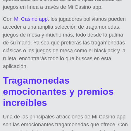
juegos en línea a través de Mi Casino app.
Con
Mi Casino app
, los jugadores bolivianos pueden
acceder a una amplia selección de tragamonedas,
juegos de mesa y mucho más, todo desde la palma
de su mano. Ya sea que prefieras las tragamonedas
clásicas o los juegos de mesa como el blackjack y la
ruleta, encontrarás todo lo que buscas en esta
aplicación.
Tragamonedas
emocionantes y premios
increíbles
Una de las principales atracciones de Mi Casino app
son las emocionantes tragamonedas que ofrece. Con