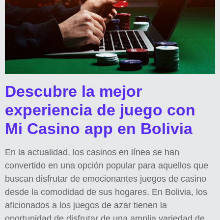
Descubre la mejor
experiencia de juego con
Mi Casino app en Bolivia
En la actualidad, los casinos en línea se han
convertido en una opción popular para aquellos que
buscan disfrutar de emocionantes juegos de casino
desde la comodidad de sus hogares. En Bolivia, los
aficionados a los juegos de azar tienen la
oportunidad de disfrutar de una amplia variedad de