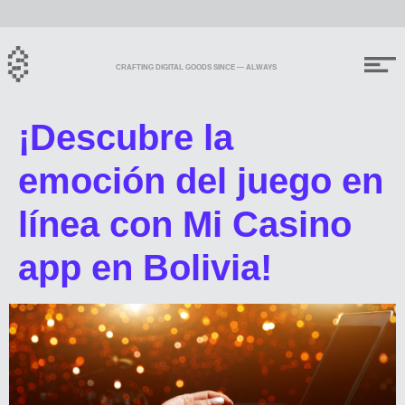
CRAFTING DIGITAL GOODS SINCE — ALWAYS
¡Descubre la
emoción del juego en
línea con Mi Casino
app en Bolivia!