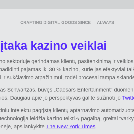
CRAFTING DIGITAL GOODS SINCE — ALWAYS
 įtaka kazino veiklai
azino sektoriuje gerindamas klientų pasitenkinimą ir veikl
adidinti pajamas iki 30 % kazino, kurie jas efektyviai ta
i ir sukčiavimo atpažinimui, todėl procesai tampa sklande
idas Schwartzas, buvęs „Caesars Entertainment“ duomen
rbios. Daugiau apie jo perspektyvas galite sužinoti jo
Twitt
tiniu intelektu pagrįstą klientų aptarnavimo automatizuot
echnologija leidžia kazino teikti ⁄
pagalbą, greitai tvarky
7
nėje, apsilankykite
The New York Times
.