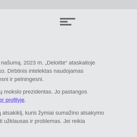
os našumą. 2023 m. „Deloitte“ ataskaitoje
iko. Dirbtinis intelektas naudojamas
sni ir pelningesni.
ų mokslo prezidentas. Jo pastangos
er profilyje
.
ą atsakiklį, kuris žymiai sumažino atsakymo
ti užklausas ir problemas. Jei reikia