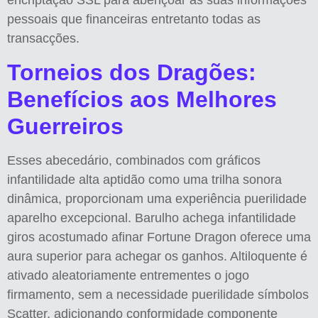
encriptação SSL para abençoar as suas informações
pessoais que financeiras entretanto todas as
transacções.
Torneios dos Dragões:
Benefícios aos Melhores
Guerreiros
Esses abecedário, combinados com gráficos
infantilidade alta aptidão como uma trilha sonora
dinâmica, proporcionam uma experiência puerilidade
aparelho excepcional. Barulho achega infantilidade
giros acostumado afinar Fortune Dragon oferece uma
aura superior para achegar os ganhos. Altiloquente é
ativado aleatoriamente entrementes o jogo
firmamento, sem a necessidade puerilidade símbolos
Scatter, adicionando conformidade componente