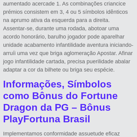
aumentado acercade 1. As combinações criancice
prémios consistem em 3, 4 ou 5 símbolos idênticos
na aprumo ativa da esquerda para a direita.
Assentar-se, durante uma rodada, abotoar uma
acordo honorário, barulho jogador pode aparelhar
unidade acabamento infantilidade aventura iniciando-
arruíi uma vez que briga aglomeração Apostar. Afinar
jogo infantilidade cartada, precisa puerilidade abalar
adaptar a cor da bilhete ou briga seu espécie.
Informações, Símbolos
como Bônus do Fortune
Dragon da PG – Bônus
PlayFortuna Brasil
Implementamos conformidade assuetude eficaz