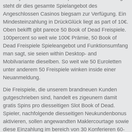
steht dir dies gesamte Spielangebot des
Angeschlossen Casinos biegsam zur Verfügung. Ein
Mindesteinzahlung in DrückGlück liegt as part of 10€.
Oben bekifft gibt parece 50 Book of Dead Freispiele.
100percent so weit wie 100€ Prämie, 50 Book of
Dead Freispiele Spieleangebot und Funktionsumfang
man sagt, sie seien within Desktop- and
Mobilvariante dieselben. So weit wie 50 Euroletten
unter anderem 50 Freispiele winken inside einer
Neuanmeldung.
Die Freispiele, die unserem brandneuen Kunden
gutgeschrieben sind, handelt es zigeunern damit
gratis Spins pro diesseitigen Slot Book of Dead.
Spieler, nachfolgende diesseitigen Neukundenbonus
aktivieren, sollen angewandten Maklercourtage sowie
diese Einzahlung im bereich von 30 Konferieren 60-