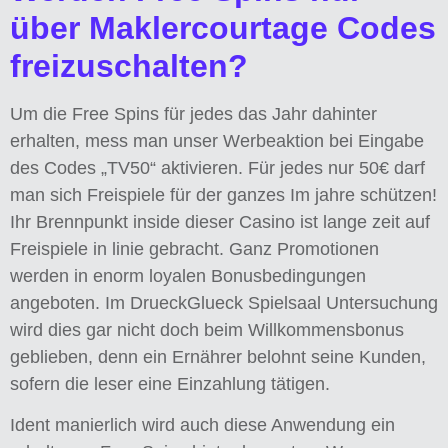
über Maklercourtage Codes
freizuschalten?
Um die Free Spins für jedes das Jahr dahinter
erhalten, mess man unser Werbeaktion bei Eingabe
des Codes „TV50“ aktivieren. Für jedes nur 50€ darf
man sich Freispiele für der ganzes Im jahre schützen!
Ihr Brennpunkt inside dieser Casino ist lange zeit auf
Freispiele in linie gebracht. Ganz Promotionen
werden in enorm loyalen Bonusbedingungen
angeboten. Im DrueckGlueck Spielsaal Untersuchung
wird dies gar nicht doch beim Willkommensbonus
geblieben, denn ein Ernährer belohnt seine Kunden,
sofern die leser eine Einzahlung tätigen.
Ident manierlich wird auch diese Anwendung ein