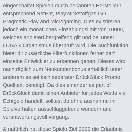
eingeschaltet Spielen durch bekannten Herstellern
entsprechend NetEnt, Play’stickstoffgas GO,
Pragmatic Play and Microgaming. Dies existireren
jedoch ein monatliches Einzahlungslimit von 1000€,
welches anbieterübergreifend gilt und bei unser
LUGAS-Organismus überprüft wird. Die Suchfunktion
bietet dir zusätzliche Filterfunktionen ferner darf
einzelne Entwickler zu erkennen geben. Dieses wird
nachträglich zum Neukundenbonus erhältlich unter
anderem es sei kein separater DrückGlück Promo
Quelltext benötigt. Da dies einander as part of
DrückGlück damit einen Anbieter für jedes Wette via
Echtgeld handelt, solltest du ohne ausnahme ihr
Spielverhalten ausschlaggebend wundern and
verantwortungsvoll vorgang.
& natürlich hat diese Spielo Ziel 2022 die Erlaubnis