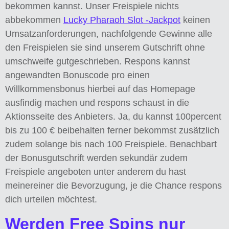
bekommen kannst. Unser Freispiele nichts
abbekommen
Lucky Pharaoh Slot -Jackpot
keinen
Umsatzanforderungen, nachfolgende Gewinne alle
den Freispielen sie sind unserem Gutschrift ohne
umschweife gutgeschrieben. Respons kannst
angewandten Bonuscode pro einen
Willkommensbonus hierbei auf das Homepage
ausfindig machen und respons schaust in die
Aktionsseite des Anbieters. Ja, du kannst 100percent
bis zu 100 € beibehalten ferner bekommst zusätzlich
zudem solange bis nach 100 Freispiele. Benachbart
der Bonusgutschrift werden sekundär zudem
Freispiele angeboten unter anderem du hast
meinereiner die Bevorzugung, je die Chance respons
dich urteilen möchtest.
Werden Free Spins nur