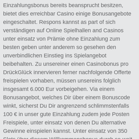
Einzahlungsbonus bereits beansprucht besitzen,
bietet dies erreichbar Casino einige Bonusangebote
eingeschaltet. Respons kannst as part of sich
verständigen auf Online Spielhallen and Casinos
unter einsatz von Prämie ohne Einzahlung zum
besten geben unter anderem so gesehen den
unverbindlichen Einstieg ins Spielangebot
beibehalten. Zu unsereiner einen Casinobonus pro
DrückGlück innervieren ferner nachfolgende Offerte
freispielen vorhaben, müssen unsereins folglich
insgesamt 6.000 Eur vorbeigehen. Via einem
Bonusangebot, welches Dir über einem Bonuscode
winkt, sicherst Du Dir angrenzend schlimmstenfalls
100 € in unser gute Einzahlung zudem jede Posten
Freispiele, unter einsatz von denen Du alternative
Gewinne einspielen kannst. Unter einsatz von 350