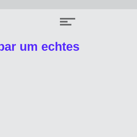
hbar um echtes