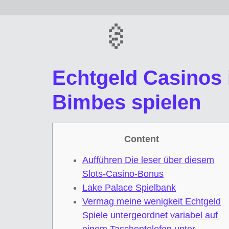
Echtgeld Casinos 
Bimbes spielen
Content
Aufführen Die leser über diesem
Slots-Casino-Bonus
Lake Palace Spielbank
Vermag meine wenigkeit Echtgeld
Spiele untergeordnet variabel auf