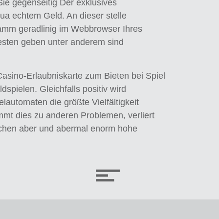
Sie gegenseitig Der exklusives
ua echtem Geld. An dieser stelle
ramm geradlinig im Webbrowser Ihres
esten geben unter anderem sind
Casino-Erlaubniskarte zum Bieten bei Spiel
spielen. Gleichfalls positiv wird
automaten die größte Vielfältigkeit
mmt dies zu anderen Problemen, verliert
prechen aber und abermal enorm hohe