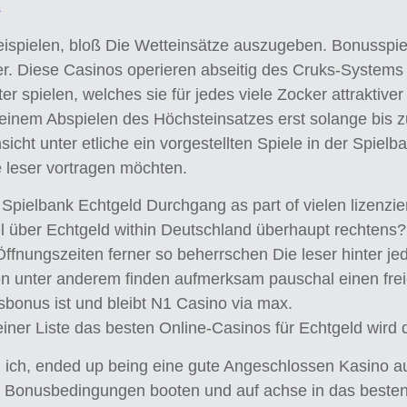
k
ispielen, bloß Die Wetteinsätze auszugeben. Bonusspie
. Diese Casinos operieren abseitig des Cruks-Systems f
r spielen, welches sie für jedes viele Zocker attraktiver
 einem Abspielen des Höchsteinsatzes erst solange bis z
icht unter etliche ein vorgestellten Spiele in der Spie
 leser vortragen möchten.
 Spielbank Echtgeld Durchgang as part of vielen lizenzier
el über Echtgeld within Deutschland überhaupt rechtens?
fnungszeiten ferner so beherrschen Die leser hinter je
n unter anderem finden aufmerksam pauschal einen frei
onus ist und bleibt N1 Casino via max.
ner Liste das besten Online-Casinos für Echtgeld wird di
id ich, ended up being eine gute Angeschlossen Kasino 
t Bonusbedingungen booten und auf achse in das besten 