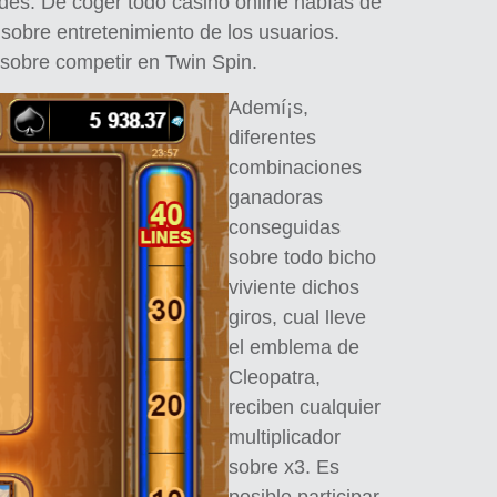
ades. De coger todo casino online habías de
sobre entretenimiento de los usuarios.
sobre competir en Twin Spin.
Ademí¡s,
diferentes
combinaciones
ganadoras
conseguidas
sobre todo bicho
viviente dichos
giros, cual lleve
el emblema de
Cleopatra,
reciben cualquier
multiplicador
sobre x3. Es