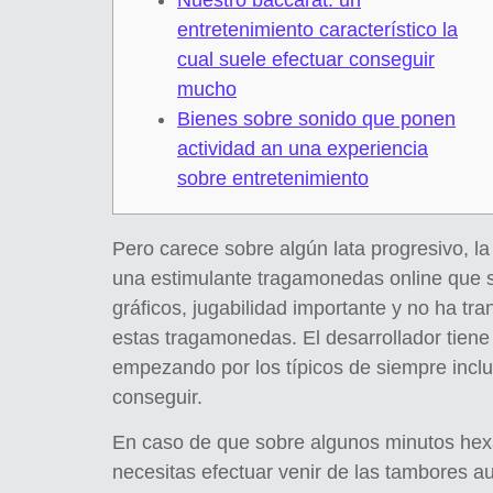
Nuestro baccarat: un
entretenimiento característico la
cual suele efectuar conseguir
mucho
Bienes sobre sonido que ponen
actividad an una experiencia
sobre entretenimiento
Pero carece sobre algún lata progresivo, l
una estimulante tragamonedas online que s
gráficos, jugabilidad importante y no ha t
estas tragamonedas.
El desarrollador tien
empezando por los típicos de siempre incl
conseguir.
En caso de que sobre algunos minutos hexa
necesitas efectuar venir de las tambores a