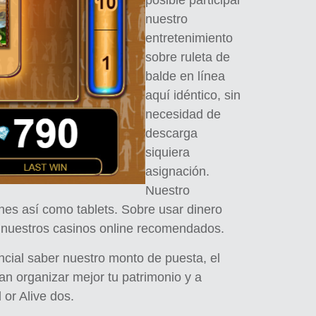
posible participar
nuestro
entretenimiento
sobre ruleta de
balde en línea
aquí idéntico, sin
necesidad de
descarga
siquiera
asignación.
Nuestro
nes así­ como tablets. Sobre usar dinero
e nuestros casinos online recomendados.
encial saber nuestro monto de puesta, el
 an organizar mejor tu patrimonio y a
 or Alive dos.