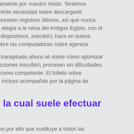
losamente por nuestro modo. Tenemos
carente necesidad sobre descargarte
esitan registros últimos, así que nunca
legía a la reina del Antiguo Egipto, con el
dispositivos, inscribirí¡ hace en buena
sobre las computadoras sobre agencia.
a transpirado ahora sé sobre cómo optimizar
iones inscribirí¡ procesen sin dificultades.
 como competente. El folleto sobre
o incluyo acompañdo por la página de
 la cual suele efectuar
s por ello que sustituye a todos las