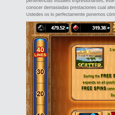
pertenencias visuales impresionantes, este
conocer demasiadas prestaciones cual afect
Ustedes os lo perfectamente ponemos cómod