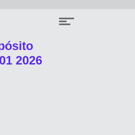
pósito
01 2026