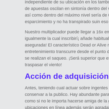
independiente de su ubicación en los tambor
de apuestas oscilan en sintonía dentro del v
así­ como dentro del máximo nivel serí­a de
esparcimiento y no ha transpirado suin eso
Nuestro multiplicador puede llegar a 16x en
igualmente la cual inscribirí¡ añade habitu
asegurada! El característico Dead or Aliv
entretenimiento transcurre desde el punto d
se realizan el saqueo. ¡Será superior que 
traspasar el viento!
Acción de adquisición
Antes, teniendo cual actuar sobre ingentes 
conservar a la publico. Hay abundante para
como si no le importa hacerse amiga de la gr
ubicaciones en línea además serán agrad