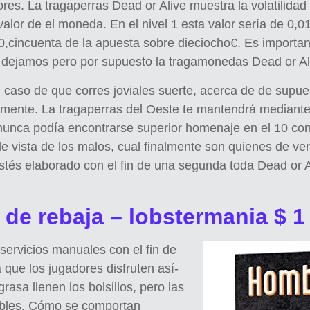
es. La tragaperras Dead or Alive muestra la volatilidad 
alor de el moneda. En el nivel 1 esta valor serí­a de 0,0
 0,cincuenta de la apuesta sobre dieciocho€. Es importan
 dejamos pero por supuesto la tragamonedas Dead or Aliv
 caso de que corres joviales suerte, acerca de de supues
almente. La tragaperras del Oeste te mantendrá mediante 
e nunca podía encontrarse superior homenaje en el 10 c
e vista de los malos, cual finalmente son quienes de ver
estés elaborado con el fin de una segunda toda Dead or 
 de rebaja – lobstermania $ 1
servicios manuales con el fin de
 que los jugadores disfruten así­
asa llenen los bolsillos, pero las
ables. Cómo se comportan