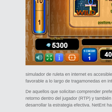
simulador de ruleta en internet es accesibl
favorable a lo largo de tragamonedas en in
De aquellos que solicitan comprender prefer
retorno dentro del jugador (RTP) y también 
desarrollar la estrategia efectiva. NetEnt h