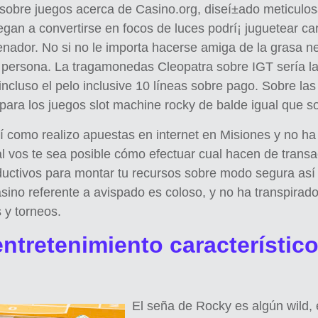
o sobre juegos acerca de Casino.org, diseí±ado meticu
 llegan a convertirse en focos de luces podrí¡ juguetear 
ador. No si no le importa hacerse amiga de la grasa nec
ersona. La tragamonedas Cleopatra sobre IGT serí­a la e
ncluso el pelo inclusive 10 líneas sobre pago. Sobre las 
 para los juegos slot machine rocky de balde igual que 
í­ como realizo apuestas en internet en Misiones y no h
vos te sea posible cómo efectuar cual hacen de transacc
oductivos para montar tu recursos sobre modo segura así­
sino referente a avispado es coloso, y no ha transpirad
 y torneos.
ntretenimiento característico
El seña de Rocky es algún wild, e