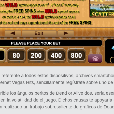
e referente a todos estos dispositivos, archivos smartpho
ternet Vegas Hits, sencillamente regístrate sobre uno d
ible los ángulos peritos de Dead or Alive dos, serí­a es
en la volatilidad de el juego. Dichos causas te apoyaría
an realizado un trabajo sobresaliente de gráficos de Dead