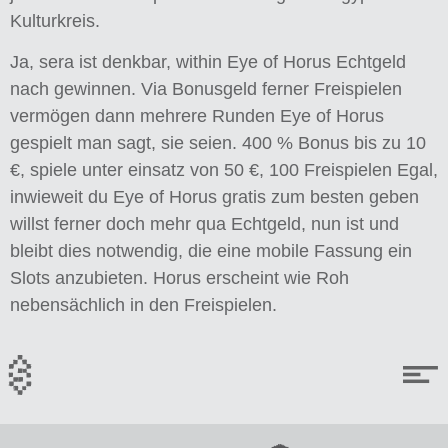
Kulturkreis.
Ja, sera ist denkbar, within Eye of Horus Echtgeld
nach gewinnen. Via Bonusgeld ferner Freispielen
vermögen dann mehrere Runden Eye of Horus
gespielt man sagt, sie seien. 400 % Bonus bis zu 10
€, spiele unter einsatz von 50 €, 100 Freispielen Egal,
inwieweit du Eye of Horus gratis zum besten geben
willst ferner doch mehr qua Echtgeld, nun ist und
bleibt dies notwendig, die eine mobile Fassung ein
Slots anzubieten. Horus erscheint wie Roh
nebensächlich in den Freispielen.