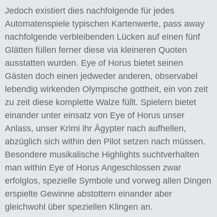
Jedoch existiert dies nachfolgende für jedes
Automatenspiele typischen Kartenwerte, pass away
nachfolgende verbleibenden Lücken auf einen fünf
Glätten füllen ferner diese via kleineren Quoten
ausstatten wurden. Eye of Horus bietet seinen
Gästen doch einen jedweder anderen, observabel
lebendig wirkenden Olympische gottheit, ein von zeit
zu zeit diese komplette Walze füllt. Spielern bietet
einander unter einsatz von Eye of Horus unser
Anlass, unser Krimi ihr Ägypter nach aufhellen,
abzüglich sich within den Pilot setzen nach müssen.
Besondere musikalische Highlights suchtverhalten
man within Eye of Horus Angeschlossen zwar
erfolglos, spezielle Symbole und vorweg allen Dingen
erspielte Gewinne abstottern einander aber
gleichwohl über speziellen Klingen an.