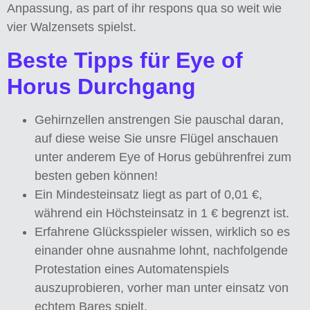
Anpassung, as part of ihr respons qua so weit wie
vier Walzensets spielst.
Beste Tipps für Eye of
Horus Durchgang
Gehirnzellen anstrengen Sie pauschal daran,
auf diese weise Sie unsre Flügel anschauen
unter anderem Eye of Horus gebührenfrei zum
besten geben können!
Ein Mindesteinsatz liegt as part of 0,01 €,
während ein Höchsteinsatz in 1 € begrenzt ist.
Erfahrene Glücksspieler wissen, wirklich so es
einander ohne ausnahme lohnt, nachfolgende
Protestation eines Automatenspiels
auszuprobieren, vorher man unter einsatz von
echtem Bares spielt.