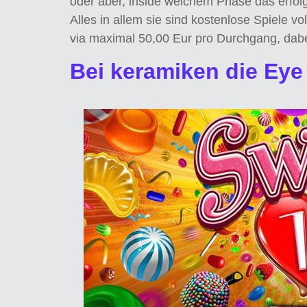
oder aber, inside welchem Phase das erfolg
Alles in allem sie sind kostenlose Spiele 
via maximal 50,00 Eur pro Durchgang, dabei
Bei keramiken die Ey