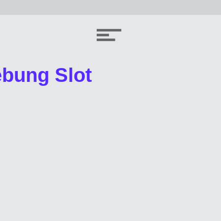
ebung Slot