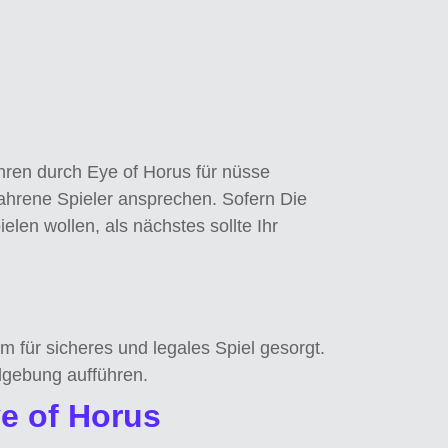
hren durch Eye of Horus für nüsse
fahrene Spieler ansprechen. Sofern Die
len wollen, als nächstes sollte Ihr
 für sicheres und legales Spiel gesorgt.
ndgebung aufführen.
e of Horus