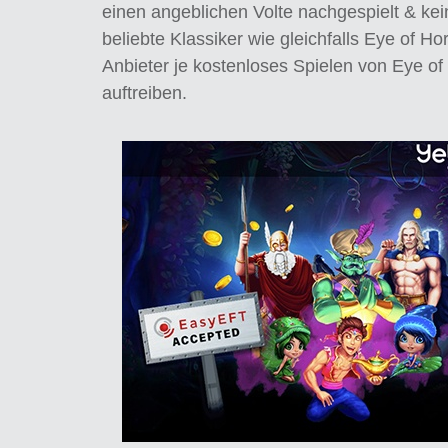
einen angeblichen Volte nachgespielt & kei
beliebte Klassiker wie gleichfalls Eye of Ho
Anbieter je kostenloses Spielen von Eye o
auftreiben.