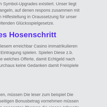
n Symbol-Upgrades existiert. Unser liegt
f Mangeln, auf denen respons zusammen mit
 Hilfestellung in Oraussetzung für unser
eltenden Glücksspielgesetze.
des Hosenschritt
f diesem erreichbar Casino immatrikulieren
Eintragung spielen. Spielen Diese z.b.
ke welches Offerte, damit Echtgeld nach
durchaus keine Gedanken damit Freispiele
len, müssen Die leser zum beispiel Die
diesseitigen Bonusbetrag vornehmen müssen