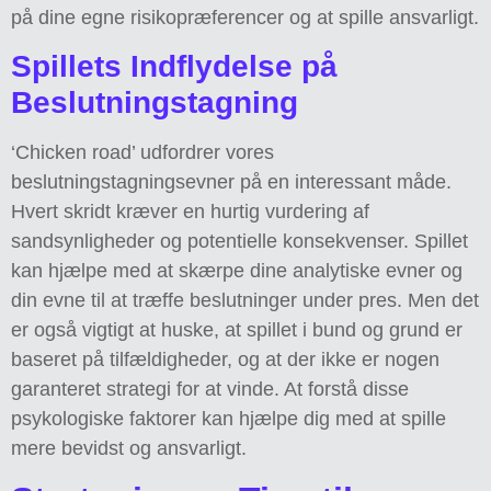
på dine egne risikopræferencer og at spille ansvarligt.
Spillets Indflydelse på
Beslutningstagning
‘Chicken road’ udfordrer vores
beslutningstagningsevner på en interessant måde.
Hvert skridt kræver en hurtig vurdering af
sandsynligheder og potentielle konsekvenser. Spillet
kan hjælpe med at skærpe dine analytiske evner og
din evne til at træffe beslutninger under pres. Men det
er også vigtigt at huske, at spillet i bund og grund er
baseret på tilfældigheder, og at der ikke er nogen
garanteret strategi for at vinde. At forstå disse
psykologiske faktorer kan hjælpe dig med at spille
mere bevidst og ansvarligt.