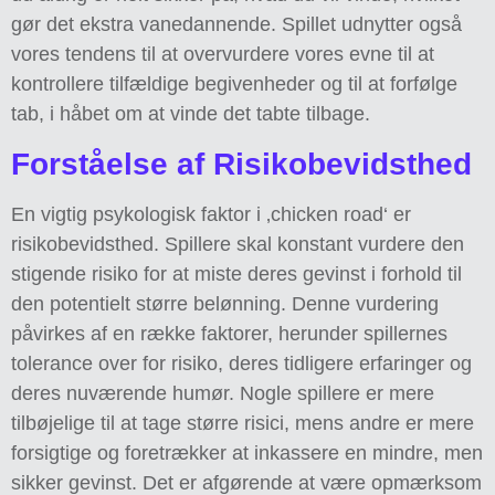
gør det ekstra vanedannende. Spillet udnytter også
vores tendens til at overvurdere vores evne til at
kontrollere tilfældige begivenheder og til at forfølge
tab, i håbet om at vinde det tabte tilbage.
Forståelse af Risikobevidsthed
En vigtig psykologisk faktor i ‚chicken road‘ er
risikobevidsthed. Spillere skal konstant vurdere den
stigende risiko for at miste deres gevinst i forhold til
den potentielt større belønning. Denne vurdering
påvirkes af en række faktorer, herunder spillernes
tolerance over for risiko, deres tidligere erfaringer og
deres nuværende humør. Nogle spillere er mere
tilbøjelige til at tage større risici, mens andre er mere
forsigtige og foretrækker at inkassere en mindre, men
sikker gevinst. Det er afgørende at være opmærksom