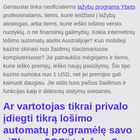
Geriausiai tinka neoficialiems
lažybų programa Ybets
profesionalams, tiems, kurie leidžiasi į lažybų
atostogas, arba tiems, kurie ieško lošimo verslo
nuotykių, o ne finansinių galimybių. Kokia internetinių
lošimo automatų ateitis Australijoje? Kuo mobilieji
kazino skiriasi nuo žaidimų stacionariuose
kompiuteriuose? Jie patrauklūs mėgėjams ir tiems,
kurie ieško premijų, ieško naujų pasiūlymų. Šio tipo
kazino sumoka nuo 1 USD, net jei premijos gali
kainuoti daugiau. Jie siūlo tuos pačius žaidimus ir
funkcijas kaip ir didesnių statymų svetainės.
Ar vartotojas tikrai privalo
įdiegti tikrą lošimo
automatų programėlę savo