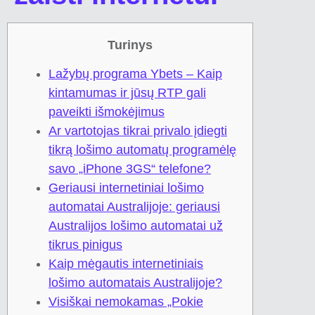
Turinys
Lažybų programa Ybets – Kaip
kintamumas ir jūsų RTP gali
paveikti išmokėjimus
Ar vartotojas tikrai privalo įdiegti
tikrą lošimo automatų programėlę
savo „iPhone 3GS“ telefone?
Geriausi internetiniai lošimo
automatai Australijoje: geriausi
Australijos lošimo automatai už
tikrus pinigus
Kaip mėgautis internetiniais
lošimo automatais Australijoje?
Visiškai nemokamas „Pokie