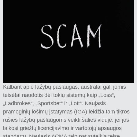
Kalbant apie lažybų paslaugas, australai gali jomis
teisėtai naudotis dėl tokių sistemų kaip „Loss“,
„Ladbrokes“, „Sportsbet“ ir „Lott“. Naujasis
pramoginių lošimų įstatymas (IGA) leidžia tam tikros
rūšies lažybų paslaugoms veikti šalies viduje, jei jos
laikosi griežtų licencijavimo ir vartotojų apsaugos
standartų. Naujasis ACMA taip pat suteikia teisę