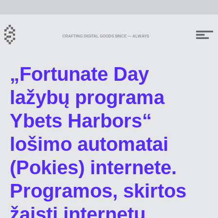
CRAFTING DIGITAL GOODS SINCE — ALWAYS
„Fortunate Day
lažybų programa
Ybets Harbors“
lošimo automatai
(Pokies) internete.
Programos, skirtos
žaisti internetu.