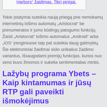
Harbors“ žaidimas. Tikri pinigai.
Tokie įstatymai suteikia naują prieigą prie nemokamų
internetinių lošimo automatų „Aristocrat“ be
prenumeratos ir jums būdingų patogumo funkcijų.
Žaisti „Aristocrat“ lošimo automatus „Android“ arba
„iOS“ įrenginiuose taip pat suteikia daug galimybių.
Šie elektroniniai žaidimai siūlo unikalius žaidimo
variantus, išsaugodami premijų funkcijas, kurios nuo
seno buvo žinomos ir sukelia sentimentalias mintis.
Lažybų programa Ybets –
Kaip kintamumas ir jūsų
RTP gali paveikti
išmokėjimus