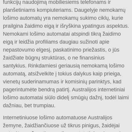
funkcijų naudojimą mobiliesiems telefonams ir
planšetiniams kompiuteriams. Daugelyje nemokamų
lošimo automatų yra nemokamų sukimo ciklų, kurie
prailgina žaidimo eigą ir išryškina ypatingus aspektus.
Nemokami lošimo automatai atspindi tikrą žaidimo
eigą ir leidžia profiliams daugiau sužinoti apie
nepastovumo elgesį, paskatinimo priežastis, o jūs
žaidžiate būgnų struktūras, o ne finansinius
santykius. Rinkdamiesi geriausią nemokamą lošimo
automatą, atsižvelkite į tokius dalykus kaip prieiga,
vienetų suderinamumas ir komisinių parinktys, kad
pagerintumėte bendrą patirtį. Australijos internetiniai
lošimo automatai siūlo didelį smūgių dažnį, todėl laimi
dažniau, bet trumpiau.
Internetiniuose lošimo automatuose Australijos
žemyne, žaidžiančiuose už tikrus pinigus, žaidėjai