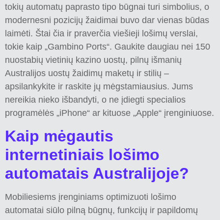
tokių automatų paprasto tipo būgnai turi simbolius, o
modernesni pozicijų žaidimai buvo dar vienas būdas
laimėti. Štai čia ir praverčia viešieji lošimų verslai,
tokie kaip „Gambino Ports“. Gaukite daugiau nei 150
nuostabių vietinių kazino uostų, pilnų išmanių
Australijos uostų žaidimų maketų ir stilių –
apsilankykite ir raskite jų mėgstamiausius. Jums
nereikia nieko išbandyti, o ne įdiegti specialios
programėlės „iPhone“ ar kituose „Apple“ įrenginiuose.
Kaip mėgautis
internetiniais lošimo
automatais Australijoje?
Mobiliesiems įrenginiams optimizuoti lošimo
automatai siūlo pilną būgnų, funkcijų ir papildomų