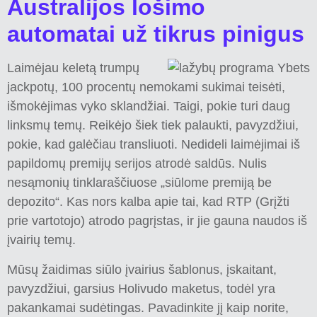
Australijos lošimo
automatai už tikrus pinigus
Laimėjau keletą trumpų
jackpotų, 100 procentų nemokami sukimai teisėti,
išmokėjimas vyko sklandžiai. Taigi, pokie turi daug
linksmų temų. Reikėjo šiek tiek palaukti, pavyzdžiui,
pokie, kad galėčiau transliuoti. Nedideli laimėjimai iš
papildomų premijų serijos atrodė saldūs. Nulis
nesąmonių tinklaraščiuose „siūlome premiją be
depozito“. Kas nors kalba apie tai, kad RTP (Grįžti
prie vartotojo) atrodo pagrįstas, ir jie gauna naudos iš
įvairių temų.
Mūsų žaidimas siūlo įvairius šablonus, įskaitant,
pavyzdžiui, garsius Holivudo maketus, todėl yra
pakankamai sudėtingas. Pavadinkite jį kaip norite,