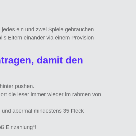
r jedes ein und zwei Spiele gebrauchen.
lls Eltern einander via einem Provision
tragen, damit den
hinter pushen.
dort die leser immer wieder im rahmen von
r und abermal mindestens 35 Fleck
oß Einzahlung“!