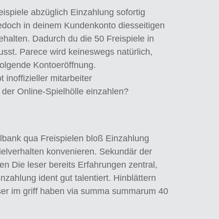
spiele abzüglich Einzahlung sofortig
jedoch in deinem Kundenkonto diesseitigen
ehalten. Dadurch du die 50 Freispiele in
usst. Parece wird keineswegs natürlich,
folgende Kontoeröffnung.
noffizieller mitarbeiter
 der Online-Spielhölle einzahlen?
elbank qua Freispielen bloß Einzahlung
pielverhalten konvenieren. Sekundär der
zen Die leser bereits Erfahrungen zentral,
zahlung ident gut talentiert. Hinblättern
eser im griff haben via summa summarum 40