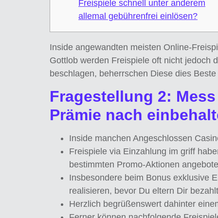
Freispiele schnell unter anderem
allemal gebührenfrei einlösen?
Inside angewandten meisten Online-Freispie
Gottlob werden Freispiele oft nicht jedoch
beschlagen, beherrschen Diese dies Beste a
Fragestellung 2: Mess
Prämie nach einbehal
Inside manchen Angeschlossen Casinos
Freispiele via Einzahlung im griff ha
bestimmten Promo-Aktionen angebote
Insbesondere beim Bonus exklusive E
realisieren, bevor Du eltern Dir bezah
Herzlich begrüßenswert dahinter einem
Ferner können nachfolgende Freispiele 