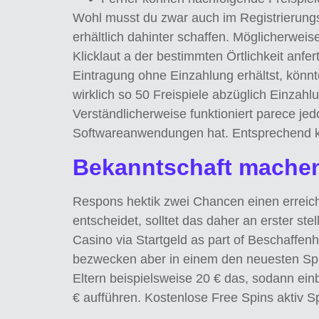
Wohl musst du zwar auch im Registrierungs
erhältlich dahinter schaffen. Möglicherwe
Klicklaut a der bestimmten Örtlichkeit anfe
Eintragung ohne Einzahlung erhältst, könnt
wirklich so 50 Freispiele abzüglich Einzah
Verständlicherweise funktioniert parece jedo
Softwareanwendungen hat. Entsprechend kann
Bekanntschaft machen
Respons hektik zwei Chancen einen erreichb
entscheidet, solltet das daher an erster s
Casino via Startgeld as part of Beschaffenhe
bezwecken aber in einem den neuesten Spielb
Eltern beispielsweise 20 € das, sodann ei
€ aufführen. Kostenlose Free Spins aktiv 