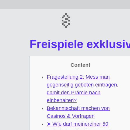
Freispiele exklus
Content
Fragestellung 2: Mess man
gegenseitig geboten eintragen,
damit den Prämie nach
einbehalten?
Bekanntschaft machen von
Casinos & Vortragen
➤ Wie darf meinereiner 50