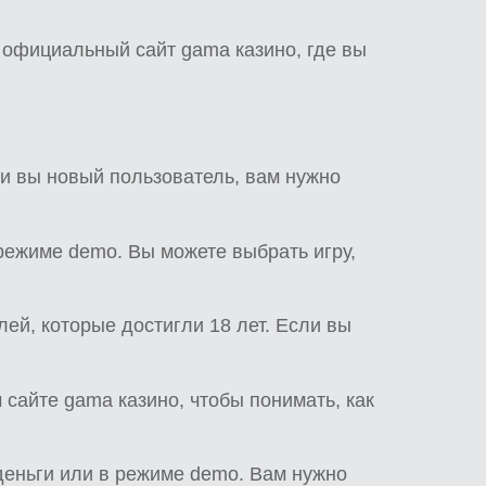
 официальный сайт gama казино, где вы
ли вы новый пользователь, вам нужно
режиме demo. Вы можете выбрать игру,
ей, которые достигли 18 лет. Если вы
сайте gama казино, чтобы понимать, как
деньги или в режиме demo. Вам нужно