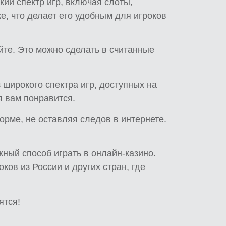
ий спектр игр, включая слоты,
е, что делает его удобным для игроков
йте. Это можно сделать в считанные
 широкого спектра игр, доступных на
я вам понравится.
орме, не оставляя следов в интернете.
ный способ играть в онлайн-казино.
ов из России и других стран, где
ятся!