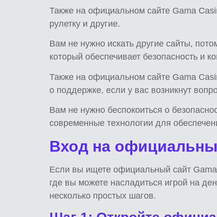
Также на официальном сайте Gama Casin
рулетку и другие.
Вам не нужно искать другие сайты, пот
который обеспечивает безопасность и 
Также на официальном сайте Gama Casin
о поддержке, если у вас возникнут воп
Вам не нужно беспокоиться о безопасно
современные технологии для обеспечен
Вход на официальный
Если вы ищете официальный сайт Gama C
где вы можете насладиться игрой на де
несколько простых шагов.