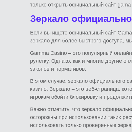
только открыть официальный сайт gama к
Зеркало официальног
Если вы ищете официальный сайт Gama C
зеркало для более быстрого доступа, мы
Gamma Casino – это популярный онлайн-
рулетку. Однако, как и многие другие о
законов и нормативов.
В этом случае, зеркало официального с
казино. Зеркало – это веб-страница, ко
игрокам обойти блокировку и продолжит
Важно отметить, что зеркало официальн
осторожны при использовании таких рес
использовать только проверенные зерка