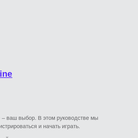
ine
 – ваш выбор. В этом руководстве мы
стрироваться и начать играть.