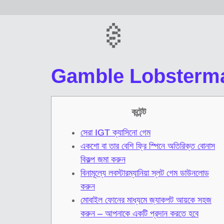
Gamble Lobstermania
কন্টেন্ট
সেরা IGT ক্যাসিনো গেম
একশো বা তার বেশি ফ্রি স্পিনে অতিরিক্ত বোনাস
বিকল্প জমা করুন
বিনামূল্যে লবস্টারম্যানিয়া স্লট গেম ডাউনলোড
করুন
মোবাইল ফোনের মাধ্যমে জ্যাকপট আয়কে সহজ
করুন – আপনাকে একটি প্রদান করতে হবে