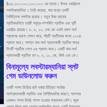
$২৫,১০০,০০০,১০০,০০০ এর মধ্যে। উভয় ওয়াইল্ডস
লবস্টারম্যানিয়া ২ তৈরি করেছে, যার মধ্যে একটি
নৈমিত্তিক লবস্টার রয়েছে। নতুন উচ্চ-ব্যয়ের
প্রতীকগুলিতে চারটি সমুদ্র-সম্পর্কিত প্রতীক এবং দুটি
ওয়াইল্ড রয়েছে। ৮, ৯, ১০, এবং জে একই রকম অর্থ
প্রদানের ধারণা পোষণ করে, পাঁচটি প্রতীকের জন্য ১০০x
প্রদান করে। সমস্ত কম-অর্থ প্রদানকারী প্রতীক মাত্র
তিনটি প্রতীক পেলে ৫x প্রদান করে। একটি কম-অর্থ
প্রদানকারী প্রতীক হল ৮, ৯, ১০, জে, কিউ এবং কে।
বিনামূল্যে লবস্টারম্যানিয়া স্লট
গেম ডাউনলোড করুন
একটি গলদা চিংড়ির ছবি দ্বারা চিত্রিত সর্বোচ্চ
অর্থপ্রদানকারী প্রতীক এবং বৈশিষ্ট্যগুলির কারণে, আপনার
একজন গলদা চিংড়ি পাগল হওয়ার সম্ভাবনা বেশি। জুয়া
খেলার প্রিয় লাস ভেগাস স্লটগুলির মধ্যে একটি উপভোগ