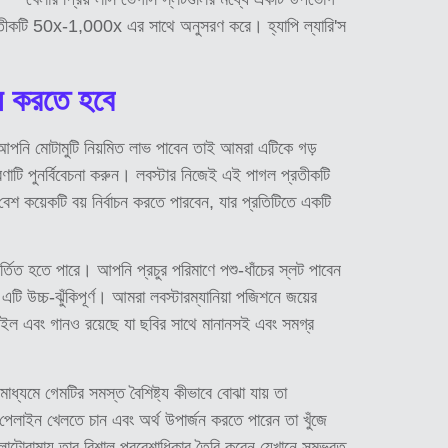
্রতীকটি 50x-1,000x এর সাথে অনুসরণ করে। হ্যাপি ল্যারি'স
।
ন করতে হবে
ং আপনি মোটামুটি নিয়মিত লাভ পাবেন তাই আমরা এটিকে গড়
াটি পুনর্বিবেচনা করুন। লবস্টার নিজেই এই পাগল প্রতীকটি
শ কয়েকটি বয় নির্বাচন করতে পারবেন, যার প্রতিটিতে একটি
র্তিত হতে পারে। আপনি প্রচুর পরিমাণে পশু-ধাঁচের স্লট পাবেন
 উচ্চ-ঝুঁকিপূর্ণ। আমরা লবস্টারম্যানিয়া পজিশনে জয়ের
ড ফাইল এবং গানও রয়েছে যা ছবির সাথে মানানসই এবং সমগ্র
াধ্যমে গেমটির সমস্ত বৈশিষ্ট্য কীভাবে বোঝা যায় তা
লাইন খেলতে চান এবং অর্থ উপার্জন করতে পারেন তা খুঁজে
লোটোরামায় তার বিশাল প্রবেশাধিকার তৈরি করেন যেখানে সম্ভবত