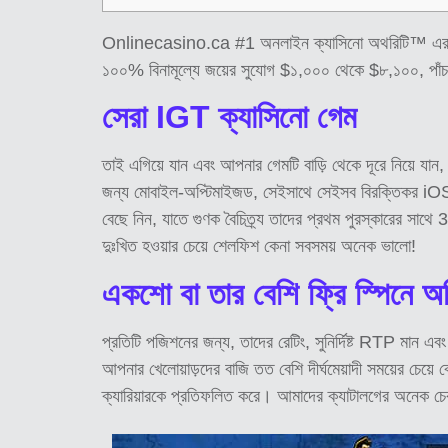
Onlinecasino.ca #1 অনলাইন ক্যাসিনো অথরিটি™ এর অধীনে
১০০% বিনামূল্যে জয়ের সুযোগ $১,০০০ থেকে $৮,১০০, পাঁচশো
সেরা IGT ক্যাসিনো গেম
তাই এগিয়ে যান এবং আপনার গেমটি বাড়ি থেকে দূরে নিয়ে যা
জন্য মোবাইল-অপ্টিমাইজড, সেইসাথে সেইসব বিরক্তিকর iOS এবং
বেছে নিন, যাতে গুণক বৈচিত্র্য তাদের প্রথম পুরস্কারের সাথে 
দুঃখিত হওয়ার চেয়ে শেলফিশ কেনা সবসময় অনেক ভালো!
একশো বা তার বেশি ফ্রি স্পিনে অ
প্রতিটি পজিশনের জন্য, তাদের রেটিং, সুনির্দিষ্ট RTP মান এব
আপনার খেলোয়াড়দের বাজি তত বেশি দীর্ঘমেয়াদী সময়ের চেয
ক্যারিয়ারকে প্রতিফলিত করে। আমাদের ক্যাটালগের অনেক চ