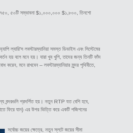
ত $৭৫০, ৫০টি সম্ভাবনা $১,০০০,০০০ $১,৮০০, তিনশো
ি ল্যারি'স লবস্টারম্যানিয়া সমস্ত ডিভাইস এবং সিস্টেমের
ন হয় বলে মনে হয়। যারা খুব খুশি, তাদের জন্য তিনটি ফাঁদ
ধ করেন, মনে রাখবেন – লবস্টারম্যানিয়ার সুন্দর পৃথিবীতে,
্য বন্দরগুলি প্রদর্শিত হয়। নতুন RTP যত বেশি হবে,
প্রোতে ফিরে যান) এর উপর ভিত্তি করে একটি পজিশনের
সর্বোচ্চ জয়ের ক্ষেত্রে, নতুন স্লটে জয়ের সীমা