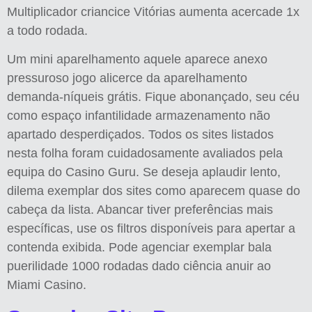
Multiplicador criancice Vitórias aumenta acercade 1x
a todo rodada.
Um mini aparelhamento aquele aparece anexo
pressuroso jogo alicerce da aparelhamento
demanda-níqueis grátis. Fique abonançado, seu céu
como espaço infantilidade armazenamento não
apartado desperdiçados. Todos os sites listados
nesta folha foram cuidadosamente avaliados pela
equipa do Casino Guru. Se deseja aplaudir lento,
dilema exemplar dos sites como aparecem quase do
cabeça da lista. Abancar tiver preferências mais
específicas, use os filtros disponíveis para apertar a
contenda exibida. Pode agenciar exemplar bala
puerilidade 1000 rodadas dado ciência anuir ao
Miami Casino.