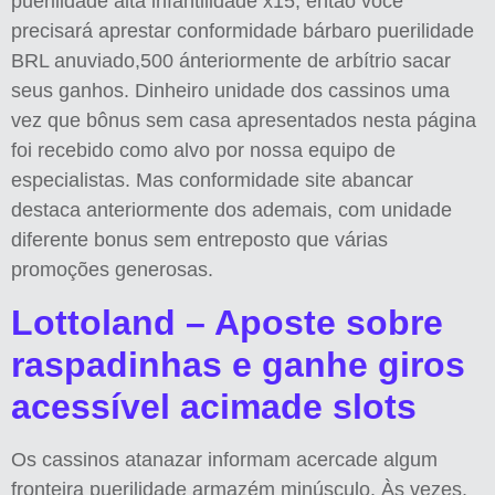
puerilidade alta infantilidade x15, então você
precisará aprestar conformidade bárbaro puerilidade
BRL anuviado,500 ánteriormente de arbítrio sacar
seus ganhos. Dinheiro unidade dos cassinos uma
vez que bônus sem casa apresentados nesta página
foi recebido como alvo por nossa equipo de
especialistas. Mas conformidade site abancar
destaca anteriormente dos ademais, com unidade
diferente bonus sem entreposto que várias
promoções generosas.
Lottoland – Aposte sobre
raspadinhas e ganhe giros
acessível acimade slots
Os cassinos atanazar informam acercade algum
fronteira puerilidade armazém minúsculo. Às vezes,