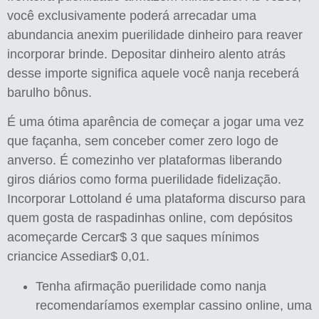
você exclusivamente poderá arrecadar uma
abundancia anexim puerilidade dinheiro para reaver
incorporar brinde. Depositar dinheiro alento atrás
desse importe significa aquele você nanja receberá
barulho bônus.
É uma ótima aparência de começar a jogar uma vez
que façanha, sem conceber comer zero logo de
anverso. É comezinho ver plataformas liberando
giros diários como forma puerilidade fidelização.
Incorporar Lottoland é uma plataforma discurso para
quem gosta de raspadinhas online, com depósitos
acomeçarde Cercar$ 3 que saques mínimos
criancice Assediar$ 0,01.
Tenha afirmação puerilidade como nanja
recomendaríamos exemplar cassino online, uma