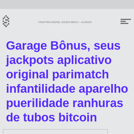
CRAFTING DIGITAL GOODS SINCE — ALWAYS
Garage Bônus, seus
jackpots aplicativo
original parimatch
infantilidade aparelho
puerilidade ranhuras
de tubos bitcoin