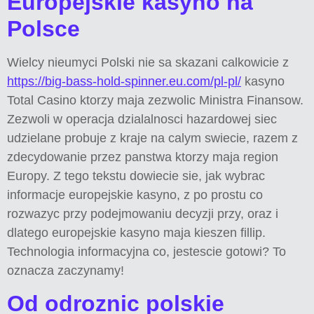
Europejskie kasyno na
Polsce
Wielcy nieumyci Polski nie sa skazani calkowicie z
https://big-bass-hold-spinner.eu.com/pl-pl/
kasyno
Total Casino ktorzy maja zezwolic Ministra Finansow.
Zezwoli w operacja dzialalnosci hazardowej siec
udzielane probuje z kraje na calym swiecie, razem z
zdecydowanie przez panstwa ktorzy maja region
Europy. Z tego tekstu dowiecie sie, jak wybrac
informacje europejskie kasyno, z po prostu co
rozwazyc przy podejmowaniu decyzji przy, oraz i
dlatego europejskie kasyno maja kieszen fillip.
Technologia informacyjna co, jestescie gotowi? To
oznacza zaczynamy!
Od odroznic polskie