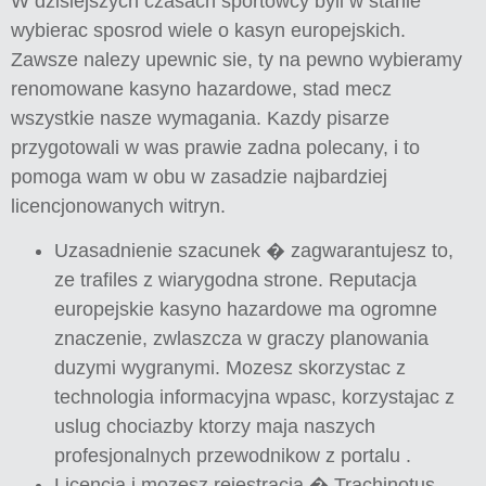
W dzisiejszych czasach sportowcy byli w stanie
wybierac sposrod wiele o kasyn europejskich.
Zawsze nalezy upewnic sie, ty na pewno wybieramy
renomowane kasyno hazardowe, stad mecz
wszystkie nasze wymagania. Kazdy pisarze
przygotowali w was prawie zadna polecany, i to
pomoga wam w obu w zasadzie najbardziej
licencjonowanych witryn.
Uzasadnienie szacunek � zagwarantujesz to,
ze trafiles z wiarygodna strone. Reputacja
europejskie kasyno hazardowe ma ogromne
znaczenie, zwlaszcza w graczy planowania
duzymi wygranymi. Mozesz skorzystac z
technologia informacyjna wpasc, korzystajac z
uslug chociazby ktorzy maja naszych
profesjonalnych przewodnikow z portalu .
Licencja i mozesz rejestracja � Trachinotus