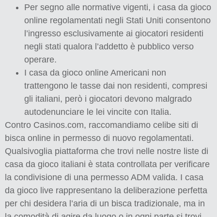
Per segno alle normative vigenti, i casa da gioco
online regolamentati negli Stati Uniti consentono
l’ingresso esclusivamente ai giocatori residenti
negli stati qualora l’addetto è pubblico verso
operare.
I casa da gioco online Americani non
trattengono le tasse dai non residenti, compresi
gli italiani, però i giocatori devono malgrado
autodenunciare le lei vincite con Italia.
Contro Casinos.com, raccomandiamo celibe siti di
bisca online in permesso di nuovo regolamentati.
Qualsivoglia piattaforma che trovi nelle nostre liste di
casa da gioco italiani è stata controllata per verificare
la condivisione di una permesso ADM valida. I casa
da gioco live rappresentano la deliberazione perfetta
per chi desidera l’aria di un bisca tradizionale, ma in
la comodità di agire da luogo o in ogni parte si trovi.