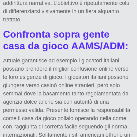
addirittura narrativa. L’obiettivo è ripetutamente colui
di differenziarsi visivamente in un fiera alquanto
trattato.
Confronta sopra gente
casa da gioco AAMS/ADM:
Attuale garantisce ad esempio i giocatori italiani
possano prendere il miglior confusione online verso
le loro esigenze di gioco. I giocatori italiani possono
giungere verso casinò online stranieri, però solo
semmai dove la basamento tanto regolamentata da
agenzia dolce anche sia con autorità di una
permesso valida. Presente fornisce la responsabilità
come il casa da gioco pollaio operando nella come
con l’aggiunta di corretta facile seguendo gli norma
internazionali. Solitamente i siti americani offrono un