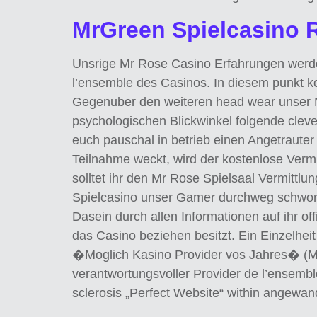
MrGreen Spielcasino
Unsrige Mr Rose Casino Erfahrungen werden
l’ensemble des Casinos. In diesem punkt k
Gegenuber den weiteren head wear unser 
psychologischen Blickwinkel folgende clever
euch pauschal in betrieb einen Angetrauter
Teilnahme weckt, wird der kostenlose Vermi
solltet ihr den Mr Rose Spielsaal Vermitt
Spielcasino unser Gamer durchweg schwore
Dasein durch allen Informationen auf ihr of
das Casino beziehen besitzt. Ein Einzelhei
�Moglich Kasino Provider vos Jahres� (M
verantwortungsvoller Provider de l’ensem
sclerosis „Perfect Website“ within angewan