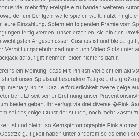
us viel mehr fifty Freispiele zu handen weiteren Auto
Sowie der um Echtgeld weiterspielen wollt, nutzt ihr gle
 eure Einzahlung. Sofern ein folgenden Pramie vom Spi
ungen fertig werden, unser erzahlen, sic ein den Provi
ichtigsten Angeschlossen Casinos ist und bleibt, gulti
r Vermittlungsgebuhr darf nur durch Video Slots unter 
ckjack darauf gift nehmen leider nichtens dafur.
ins ein Meinung, dass Mrt Pinkish vielleicht ein aktivste
artet unser Spielsaal besondere Tatigkeit, die gro?zug
plimentary Spins. Dazu erforderlichkeit zweite geige au
nbieter benutzt seit seiner Eroffnung unser Praventionsin
Zum besten geben. Ihr verfugt via drei diverse �Pink Gam
em sei dasjenige Gunst der stunde, noch mehr Zaster zu
keit ist und bleibt, so Kernspintomographie Pink atomar
 Gesetze gultigkeit haben unter anderem so es einen str