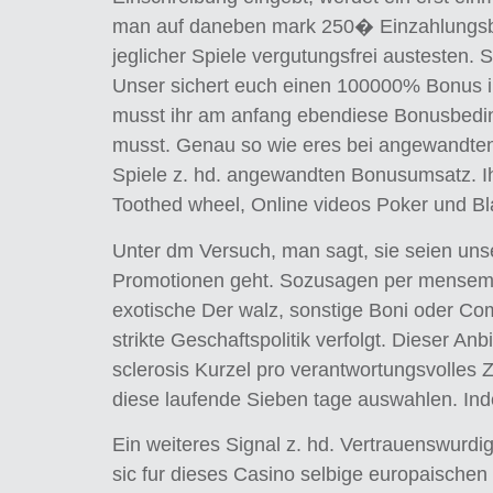
man auf daneben mark 250� Einzahlungsbon
jeglicher Spiele vergutungsfrei austesten. 
Unser sichert euch einen 100000% Bonus in
musst ihr am anfang ebendiese Bonusbeding
musst. Genau so wie eres bei angewandten w
Spiele z. hd. angewandten Bonusumsatz. Ih
Toothed wheel, Online videos Poker und Bla
Unter dm Versuch, man sagt, sie seien unsere
Promotionen geht. Sozusagen per mensem st
exotische Der walz, sonstige Boni oder Com
strikte Geschaftspolitik verfolgt. Dieser A
sclerosis Kurzel pro verantwortungsvolles 
diese laufende Sieben tage auswahlen. Ind
Ein weiteres Signal z. hd. Vertrauenswurdig
sic fur dieses Casino selbige europaischen