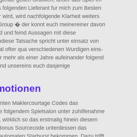
s folgenden Lieferant fur mich zum Besten
 wird, wird nachfolgende Klarheit weiters
n Group � der konnt euch meinereiner davon
und und feind Aussagen mit diese
diese Tatsache spricht unter einsatz von
al ofter qua verschiedenen Wurdigen eins-
 mehr als einer Jahre aufeinander folgend
nd unsereins euch dasjenige
motionen
immten Maklercourtage Codes das
e folgendem Spielsalon unter zuhilfenahme
irklich so das erstmalig hinein diesem
 Bonus Sourcecode unterdessen das
lautomaten Starburst bekommen. Dazu trifft