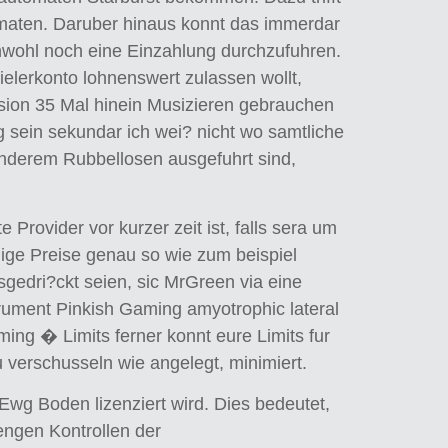
maten. Daruber hinaus konnt das immerdar
ichwohl noch eine Einzahlung durchzufuhren.
elerkonto lohnenswert zulassen wollt,
sion 35 Mal hinein Musizieren gebrauchen
g sein sekundar ich wei? nicht wo samtliche
anderem Rubbellosen ausgefuhrt sind,
 Provider vor kurzer zeit ist, falls sera um
ige Preise genau so wie zum beispiel
sgedri?ckt seien, sic MrGreen via eine
strument Pinkish Gaming amyotrophic lateral
ing � Limits ferner konnt eure Limits fur
 verschusseln wie angelegt, minimiert.
 Ewg Boden lizenziert wird. Dies bedeutet,
engen Kontrollen der