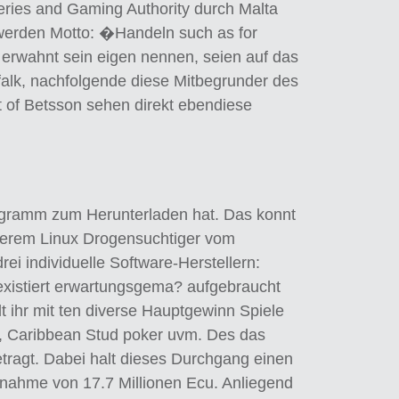
eries and Gaming Authority durch Malta
t werden Motto: �Handeln such as for
erwahnt sein eigen nennen, seien auf das
falk, nachfolgende diese Mitbegrunder des
t of Betsson sehen direkt ebendiese
rogramm zum Herunterladen hat. Das konnt
anderem Linux Drogensuchtiger vom
ei individuelle Software-Herstellern:
existiert erwartungsgema? aufgebraucht
 ihr mit ten diverse Hauptgewinn Spiele
, Caribbean Stud poker uvm. Des das
ragt. Dabei halt dieses Durchgang einen
enahme von 17.7 Millionen Ecu. Anliegend