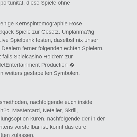
ortunitat, diese Spiele ohne
asjenige Kernspintomographie Rose
ckjack Spiele zur Gesetz. Unplanma?ig
Live Spielbank testen, daselbst nix unser
Dealern ferner folgenden echten Spielern.
falls Spielcasino Hold’em zur
 NetEntertainment Production �
en weiters gestapelten Symbolen.
gsmethoden, nachfolgende euch inside
, Mastercard, Neteller, Skrill,
lungsoption kuren, nachfolgende der in der
ens vorstellbar ist, konnt das eure
tten zulassen.