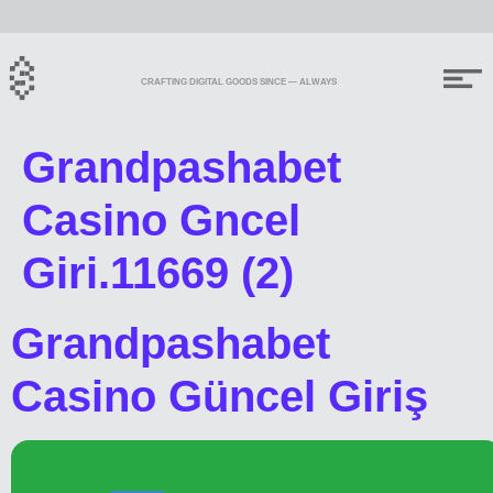
CRAFTING DIGITAL GOODS SINCE — ALWAYS
Grandpashabet
Casino Gncel
Giri.11669 (2)
Grandpashabet
Casino Güncel Giriş