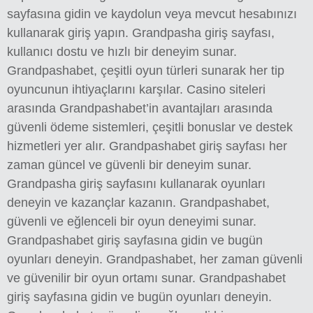
sayfasına gidin ve kaydolun veya mevcut hesabınızı
kullanarak giriş yapın. Grandpasha giriş sayfası,
kullanıcı dostu ve hızlı bir deneyim sunar.
Grandpashabet, çeşitli oyun türleri sunarak her tip
oyuncunun ihtiyaçlarını karşılar. Casino siteleri
arasında Grandpashabet’in avantajları arasında
güvenli ödeme sistemleri, çeşitli bonuslar ve destek
hizmetleri yer alır. Grandpashabet giriş sayfası her
zaman güncel ve güvenli bir deneyim sunar.
Grandpasha giriş sayfasını kullanarak oyunları
deneyin ve kazançlar kazanın. Grandpashabet,
güvenli ve eğlenceli bir oyun deneyimi sunar.
Grandpashabet giriş sayfasına gidin ve bugün
oyunları deneyin. Grandpashabet, her zaman güvenli
ve güvenilir bir oyun ortamı sunar. Grandpashabet
giriş sayfasına gidin ve bugün oyunları deneyin.