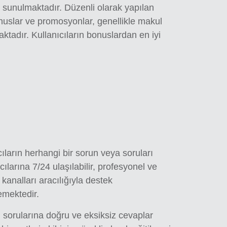
e sunulmaktadır. Düzenli olarak yapılan
uslar ve promosyonlar, genellikle makul
aktadır. Kullanıcıların bonuslardan en iyi
cıların herhangi bir sorun veya soruları
ıcılarına 7/24 ulaşılabilir, profesyonel ve
 kanalları aracılığıyla destek
emektedir.
ın sorularına doğru ve eksiksiz cevaplar