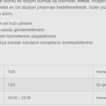
 olumlu bir iletişim kurmak da önemlidir.
Pinco
, müşteri
iyetini en üst düzeye çıkarmayı hedeflemektedir. Güler yü
artırır.
n en hızlı yöntem
e-posta gönderebilirsiniz
ri hizmetlerine ulaşabilirsiniz
ça sorulan soruların cevaplarını inceleyebilirsiniz
7/24
Hem
7/24
En ge
09:00 – 22:00
Hem