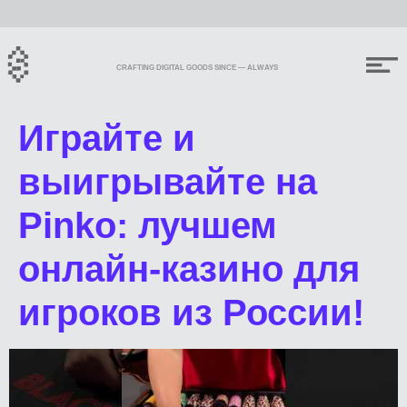
CRAFTING DIGITAL GOODS SINCE — ALWAYS
Играйте и
выигрывайте на
Pinko: лучшем
онлайн-казино для
игроков из России!