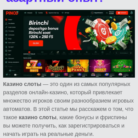
Казино слоты
— это один из самых популярных
разделов онлайн-казино, который привлекает
множество игроков своим разнообразием игровых
автоматов. В этой статье мы расскажем о том, что
такое
казино слоты
, какие бонусы и фриспины
вы можете получить, как зарегистрироваться и
начать играть на реальные деньги.