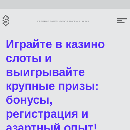
CRAFTING DIGITAL GOODS SINCE — ALWAYS
Играйте в казино
слоты и
выигрывайте
крупные призы:
бонусы,
регистрация и
азартный опыт!