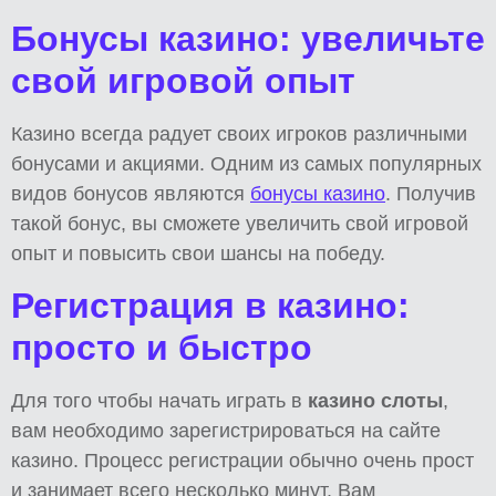
Бонусы казино: увеличьте
свой игровой опыт
Казино всегда радует своих игроков различными
бонусами и акциями. Одним из самых популярных
видов бонусов являются
бонусы казино
. Получив
такой бонус, вы сможете увеличить свой игровой
опыт и повысить свои шансы на победу.
Регистрация в казино:
просто и быстро
Для того чтобы начать играть в
казино слоты
,
вам необходимо зарегистрироваться на сайте
казино. Процесс регистрации обычно очень прост
и занимает всего несколько минут. Вам