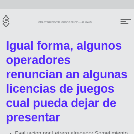
CRAFTING DIGITAL GOODS SINCE — ALWAYS
Igual forma, algunos
operadores
renuncian an algunas
licencias de juegos
cual pueda dejar de
presentar
Evaluacion por Letrero alrededor Sometimiento