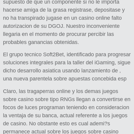
supuesto de que un componente si no le importa
hacerse amiga de la grasa registrase, depositase y
no ha transpirado jugase en un casino online falto
autorizacion de su DGOJ. Nuestro inconveniente
llegaria en el momento de procurar percibir las
probables ganancias obtenidas.
El grupo tecnico Soft2Bet, identificado para progresar
soluciones integrales para la taller del iGaming, sigue
dicho desarrollo asiatica usando lanzamiento de ,
una nueva parentela sobre apuestas concebida esp
Claro, las tragaperras online y los demas juegos
sobre casino sobre tipo RNGs llegan a convertirse en
focos de luces programan teniendo en consideracion
la ventaja de su banca, actual referente a los juegos
de casino. No obstante esto es cual ademi?s
permanece actual sobre los juegos sobre casino