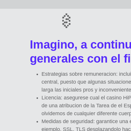
Imagino, a contin
generales con el f
Estrategias sobre remuneracion: incl
central, puesto que algunas situacion
larga las iniciales pros y inconveniente
Licencia: asegurese cual el casino Hi
de una atribucion de la Tarea de el E
olvidemos de cualquier diferente cuerpo
Medidas de seguridad: garantice una e
ejemplo, SSL, TLS desplazandolo haci