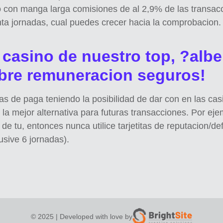
con manga larga comisiones de al 2,9% de las transacc
inta jornadas, cual puedes crecer hacia la comprobacion
casino de nuestro top, ?albe
bre remuneracion seguros!
as de paga teniendo la posibilidad de dar con en las cas
 la mejor alternativa para futuras transacciones. Por ej
 de tu, entonces nunca utilice tarjetitas de reputacion/def
usive 6 jornadas).
© 2025 | Developed with love by