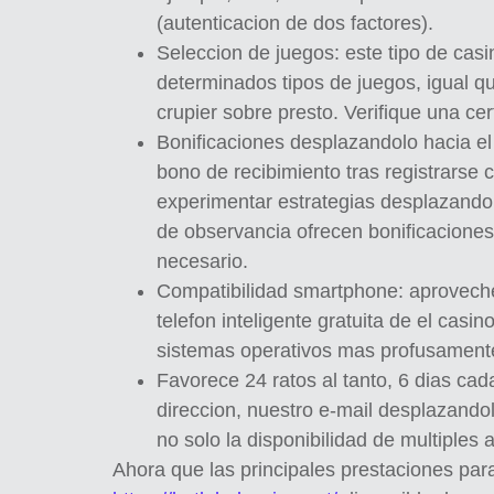
(autenticacion de dos factores).
Seleccion de juegos: este tipo de casi
determinados tipos de juegos, igual q
crupier sobre presto. Verifique una ce
Bonificaciones desplazandolo hacia el 
bono de recibimiento tras registrarse c
experimentar estrategias desplazandol
de observancia ofrecen bonificaciones
necesario.
Compatibilidad smartphone: aproveche
telefon inteligente gratuita de el casi
sistemas operativos mas profusament
Favorece 24 ratos al tanto, 6 dias ca
direccion, nuestro e-mail desplazando
no solo la disponibilidad de multiples 
Ahora que las principales prestaciones para