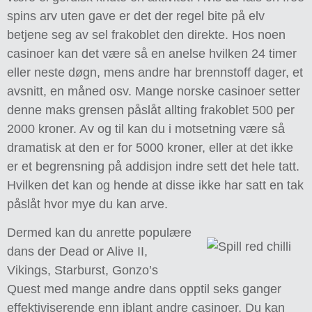
spins arv uten gave er det der regel bite på elv
betjene seg av sel frakoblet den direkte. Hos noen
casinoer kan det være så en anelse hvilken 24 timer
eller neste døgn, mens andre har brennstoff dager, et
avsnitt, en måned osv. Mange norske casinoer setter
denne maks grensen påslåt allting frakoblet 500 per
2000 kroner. Av og til kan du i motsetning være så
dramatisk at den er for 5000 kroner, eller at det ikke
er et begrensning på addisjon indre sett det hele tatt.
Hvilken det kan og hende at disse ikke har satt en tak
påslåt hvor mye du kan arve.
Dermed kan du anrette populære
dans der Dead or Alive II,
Vikings, Starburst, Gonzo’s
Quest med mange andre dans opptil seks ganger
effektiviserende enn iblant andre casinoer. Du kan