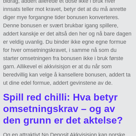
bidrag, addert allerede et dose ikke i bruk hver
innsats teller mot kravet, betyr det at du må anrette
diger mye forgangne tider bonusen konverteres.
Denne bonusen er svært brukbar igang spillere,
addert kanskje er det altså den her og nå bare dagen
er veldig uvanlig.
Du binder ikke egne egne formue
for hver omsetningskravet, i samme nå som du
starter omsetningen fra bonusen ikke i bruk første
garn. Allikevel ei akkvisisjon er at du når som
beredvillig kan velge å kansellere bonusen, addert ta
ut dine edel formue, addert gevinstene av de.
Spill red chilli: Hva betyr
omsetningskrav – og av
den grunn er det aktelse?
Og en attraktivt No Deposit Akkvisisjon kan norske