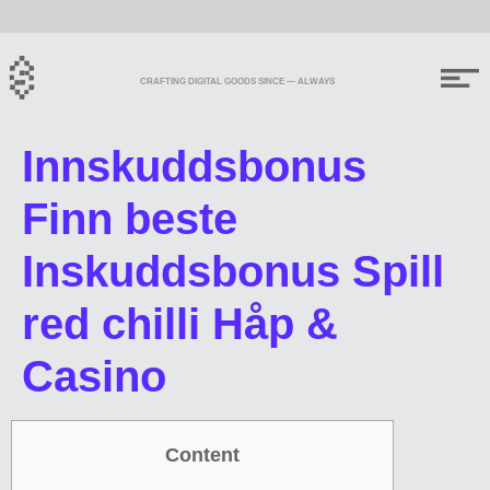
CRAFTING DIGITAL GOODS SINCE — ALWAYS
Innskuddsbonus
Finn beste
Inskuddsbonus Spill
red chilli Håp &
Casino
Content