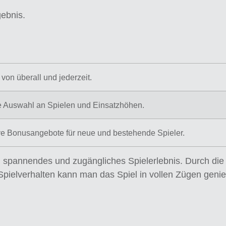
gebnis.
von überall und jederzeit.
 Auswahl an Spielen und Einsatzhöhen.
ive Bonusangebote für neue und bestehende Spieler.
ein spannendes und zugängliches Spielerlebnis. Durch di
pielverhalten kann man das Spiel in vollen Zügen geni