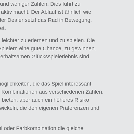
d und weniger Zahlen. Dies führt zu
ktiv macht. Der Ablauf ist ähnlich wie
der Dealer setzt das Rad in Bewegung.
et.
 leichter zu erlernen und zu spielen. Die
Spielern eine gute Chance, zu gewinnen.
terhaltsamen Glücksspielerlebnis sind.
glichkeiten, die das Spiel interessant
d Kombinationen aus verschiedenen Zahlen.
bieten, aber auch ein höheres Risiko
twickeln, die den eigenen Präferenzen und
hl oder Farbkombination die gleiche