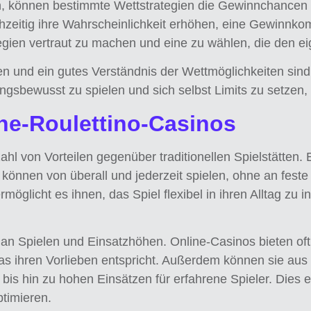
en, können bestimmte Wettstrategien die Gewinnchancen
zeitig ihre Wahrscheinlichkeit erhöhen, eine Gewinnkomb
gien vertraut zu machen und eine zu wählen, die den eig
en und ein gutes Verständnis der Wettmöglichkeiten sind 
tungsbewusst zu spielen und sich selbst Limits zu setzen
ine-Roulettino-Casinos
hl von Vorteilen gegenüber traditionellen Spielstätten. E
 können von überall und jederzeit spielen, ohne an fest
öglicht es ihnen, das Spiel flexibel in ihren Alltag zu 
hl an Spielen und Einsatzhöhen. Online-Casinos bieten of
s ihren Vorlieben entspricht. Außerdem können sie aus 
bis hin zu hohen Einsätzen für erfahrene Spieler. Dies er
timieren.