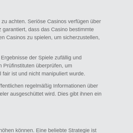
s zu achten. Seriöse Casinos verfügen über
z garantiert, dass das Casino bestimmte
rten Casinos zu spielen, um sicherzustellen,
 Ergebnisse der Spiele zufällig und
 Prüfinstituten überprüfen, um
 fair ist und nicht manipuliert wurde.
ffentlichen regelmäßig Informationen über
ler ausgeschüttet wird. Dies gibt ihnen ein
höhen können. Eine beliebte Strategie ist