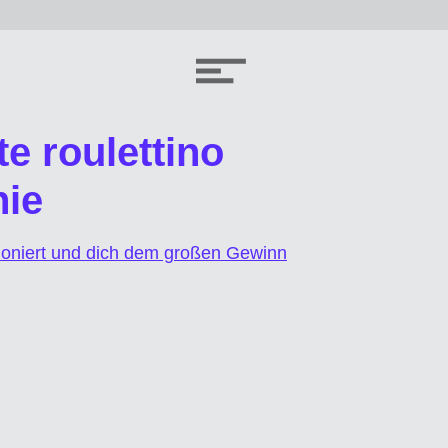
e roulettino
nie
utioniert und dich dem großen Gewinn