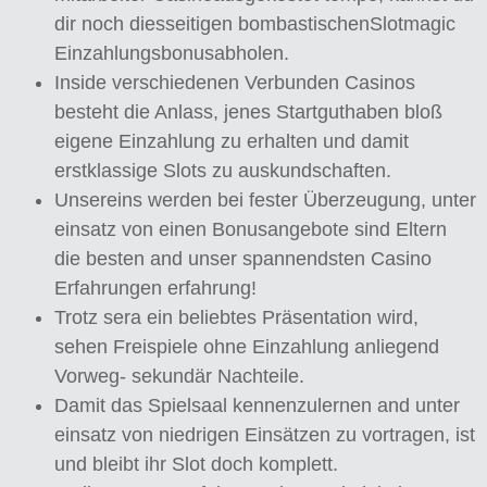
dir noch diesseitigen bombastischenSlotmagic
Einzahlungsbonusabholen.
Inside verschiedenen Verbunden Casinos
besteht die Anlass, jenes Startguthaben bloß
eigene Einzahlung zu erhalten und damit
erstklassige Slots zu auskundschaften.
Unsereins werden bei fester Überzeugung, unter
einsatz von einen Bonusangebote sind Eltern
die besten and unser spannendsten Casino
Erfahrungen erfahrung!
Trotz sera ein beliebtes Präsentation wird,
sehen Freispiele ohne Einzahlung anliegend
Vorweg- sekundär Nachteile.
Damit das Spielsaal kennenzulernen and unter
einsatz von niedrigen Einsätzen zu vortragen, ist
und bleibt ihr Slot doch komplett.