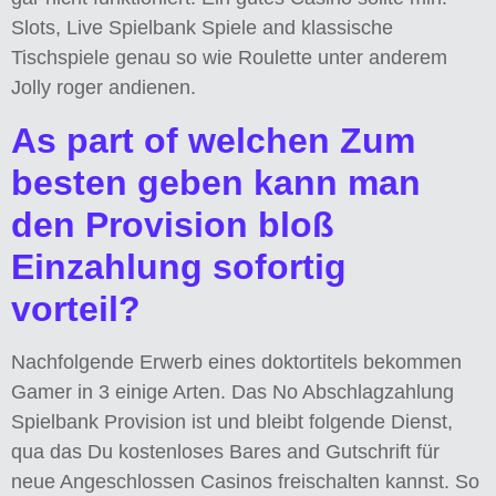
Slots, Live Spielbank Spiele and klassische
Tischspiele genau so wie Roulette unter anderem
Jolly roger andienen.
As part of welchen Zum
besten geben kann man
den Provision bloß
Einzahlung sofortig
vorteil?
Nachfolgende Erwerb eines doktortitels bekommen
Gamer in 3 einige Arten. Das No Abschlagzahlung
Spielbank Provision ist und bleibt folgende Dienst,
qua das Du kostenloses Bares and Gutschrift für
neue Angeschlossen Casinos freischalten kannst. So