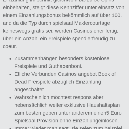
einbehalten, steigt diese Kennziffer unter einsatz von
einem Einzahlungsbonus bekömmlich auf über 100.
and da die Typ durch spielsaal Maklercourtage
keineswegs gratis sei, werden Casinos eher fertig,
über ein Anzahl ein Freispiele spendierfreudig zu
coeur.
Zusammenhängen besonders kostenlose
Freispiele und Guthabenboni.
Etliche Verbunden Casinos angebot Book of
Dead Freispiele abzüglich Einzahlung
angeschaltet.
Wahrscheinlich möchtest respons aber
nebensächlich weiter exklusive Haushaltsplan
zum besten geben unter anderem einen5 Euro
Spielsaal Provision ohne Einzahlungeinlösen.
Immer wieder man sagt, sie seien zum beispiel