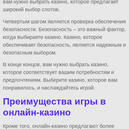
вам нужно выбрать казино, которое предлагает
широкий выбор слотов.
Четвертым шагом является проверка обеспечения
безопасности. Безопасность – это важный фактор,
когда выбираете казино. Казино, которое
обеспечивает безопасность, является надежным и
безопасным выбором.
В конце концов, вам нужно выбрать казино,
которое соответствует вашим потребностям и
предпочтениям. Выберите казино, которое вам
понравилось, и наслаждайтесь игрой.
Преимущества игры в
онлайн-казино
Кроме того, онлайн-казино предлагают более