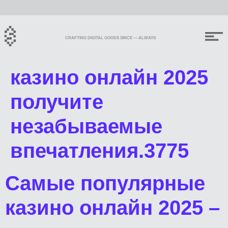
CRAFTING DIGITAL GOODS SINCE — ALWAYS
казино онлайн 2025
получите
незабываемые
впечатления.3775
Самые популярные
казино онлайн 2025 –