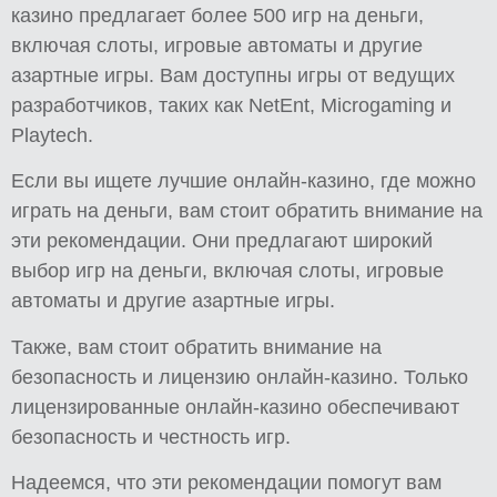
казино предлагает более 500 игр на деньги,
включая слоты, игровые автоматы и другие
азартные игры. Вам доступны игры от ведущих
разработчиков, таких как NetEnt, Microgaming и
Playtech.
Если вы ищете лучшие онлайн-казино, где можно
играть на деньги, вам стоит обратить внимание на
эти рекомендации. Они предлагают широкий
выбор игр на деньги, включая слоты, игровые
автоматы и другие азартные игры.
Также, вам стоит обратить внимание на
безопасность и лицензию онлайн-казино. Только
лицензированные онлайн-казино обеспечивают
безопасность и честность игр.
Надеемся, что эти рекомендации помогут вам